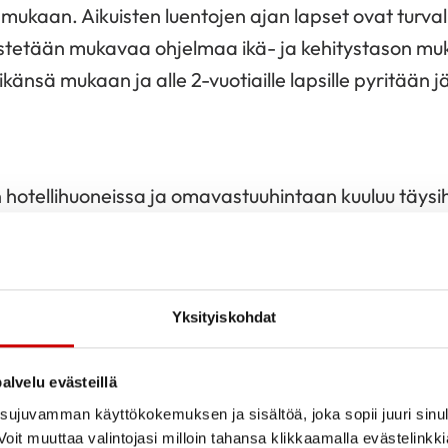
 mukaan. Aikuisten luentojen ajan lapset ovat turvall
jestetään mukavaa ohjelmaa ikä- ja kehitystason muk
ikänsä mukaan ja alle 2-vuotiaille lapsille pyritää
n hotellihuoneissa ja omavastuuhintaan kuuluu täysih
-vuotiailta ja sitä vanhemmilta 105 euroa, nuoremm
 jäävät osallistujien itsensä maksettavaksi.
Yksityiskohdat
keutuvien perhekoosta, kurssille valitaan 8–10 perhe
n kriteerinä on perheen sosiaaliset ja terveydelliset
alvelu evästeillä
agnoosin ja sairauden tilan lisäksi esimerkiksi tuleva
ujuvamman käyttökokemuksen ja sisältöä, joka sopii juuri sinul
n tarve. Etusijalla ovat ne perheet, jotka eivät aie
oit muuttaa valintojasi milloin tahansa klikkaamalla evästelinkk