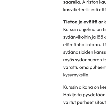
saarella, Airiston ka
kasvitieteellisesti et
Tietoa ja eväitä ar
Kurssin ohjelma on ti
sydänvikoihin ja lää
elämänhallintaan. Tä
sydänasioiden kanssa
myös sydännuoren tai
varattu oma puheenv
kysymyksille.
Kurssin aikana on ke
Hakijoita pyydetään 
valitut perheet sito