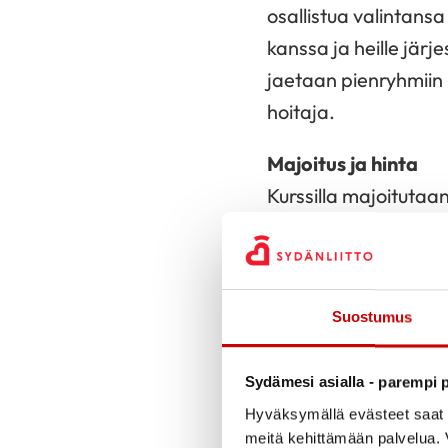
osallistua valintansa
kanssa ja heille jär
jaetaan pienryhmiin 
hoitaja.
Majoitus ja hinta
Kurssilla majoitutaa
omavastuuhinta on 15
maksutta. Matkakulut
Valintakriteerit
Suostumus
Riippuen kurssille ha
ensisijaisena valinna
Sydämesi asialla - parempi p
vaikuttavat lapsen di
Hyväksymällä evästeet saat s
toimenpiteet sekä tue
meitä kehittämään palvelua. V