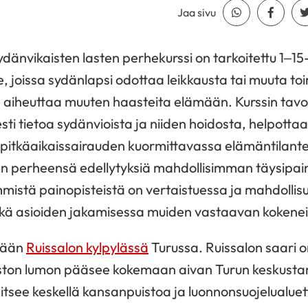
Jaa sivu
Jaa Whatsapp
Jaa Fa
änvikaisten lasten perhekurssi on tarkoitettu 1–15
, joissa sydänlapsi odottaa leikkausta tai muuta toi
ka aiheuttaa muuten haasteita elämään. Kurssin tav
sti tietoa sydänvioista ja niiden hoidosta, helpott
 pitkäaikaissairauden kuormittavassa elämäntilant
n perheensä edellytyksiä mahdollisimman täysipa
immistä painopisteistä on vertaistuessa ja mahdolli
ekä asioiden jakamisessa muiden vastaavan kokene
etään
Ruissalon kylpylässä
Turussa. Ruissalon saari o
ston lumon pääsee kokemaan aivan Turun keskusta
aitsee keskellä kansanpuistoa ja luonnonsuojelualuet