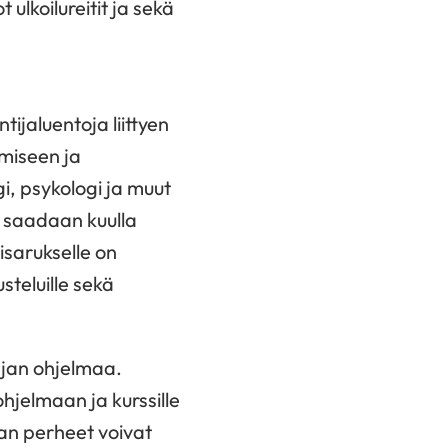
ulkoilureitit ja sekä
ijaluentoja liittyen
amiseen ja
i, psykologi ja muut
a saadaan kuulla
isarukselle on
teluille sekä
ajan ohjelmaa.
hjelmaan ja kurssille
aan perheet voivat