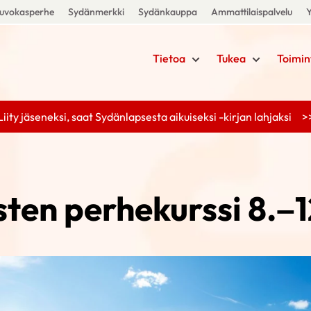
uvokasperhe
Sydänmerkki
Sydänkauppa
Ammattilaispalvelu
Y
Tietoa
Tukea
Toimin
Liity jäseneksi, saat Sydänlapsesta aikuiseksi -kirjan lahjaksi >
ten perhekurssi 8.–