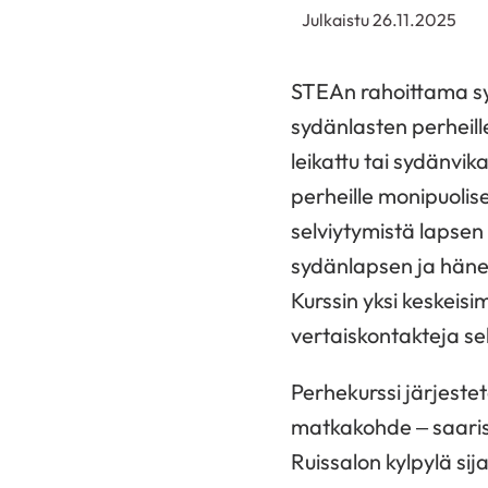
Julkaistu 26.11.2025
STEAn rahoittama syd
sydänlasten perheille
leikattu tai sydänvi
perheille monipuolise
selviytymistä lapsen
sydänlapsen ja häne
Kurssin yksi keskeis
vertaiskontakteja s
Perhekurssi järjest
matkakohde – saari
Ruissalon kylpylä sij