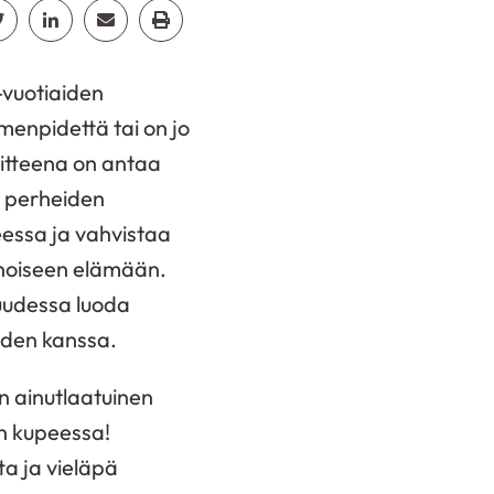
cebook
Jaa Twitter
Jaa Linkedin
Jaa Email
Jaa Print
-vuotiaiden
menpidettä tai on jo
oitteena on antaa
aa perheiden
eessa ja vahvistaa
inoiseen elämään.
suudessa luoda
iden kanssa.
n ainutlaatuinen
n kupeessa!
ta ja vieläpä