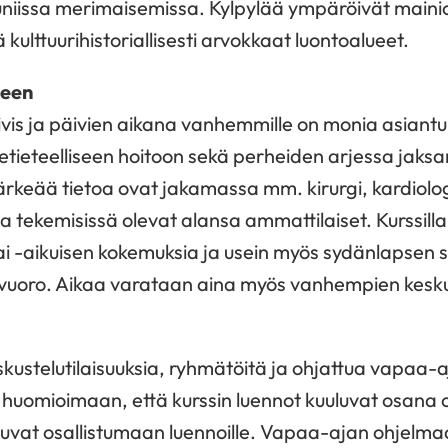
uniissa merimaisemissa. Kylpylää ympäröivät mainiot 
tä kulttuurihistoriallisesti arvokkaat luontoalueet.
keen
ivis ja päivien aikana vanhemmille on monia asiantunt
ketieteelliseen hoitoon sekä perheiden arjessa jaks
rkeää tietoa ovat jakamassa mm. kirurgi, kardiolog
 tekemisissä olevat alansa ammattilaiset. Kurssill
 -aikuisen kokemuksia ja usein myös sydänlapsen s
uoro. Aikaa varataan aina myös vanhempien keskus
skustelutilaisuuksia, ryhmätöitä ja ohjattua vapaa-
huomioimaan, että kurssin luennot kuuluvat osana o
utuvat osallistumaan luennoille. Vapaa-ajan ohjelm