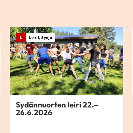
L
Leirit, Synja
Sydännuorten leiri 22.–
26.6.2026