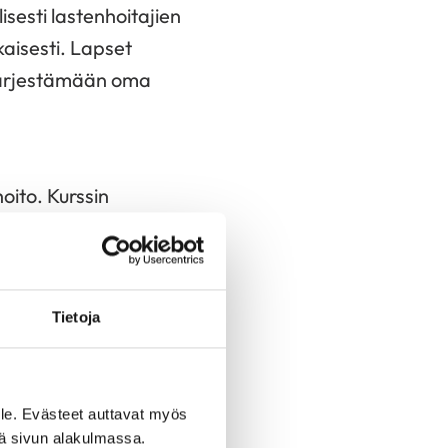
isesti lastenhoitajien
aisesti. Lapset
n järjestämään oma
oito. Kurssin
at osallistuvat
Tietoja
ttä. Perhekurssilla
 perusteet, johon
t leikkaukset ja/tai
le. Evästeet auttavat myös
mmin ole
iä sivun alakulmassa.