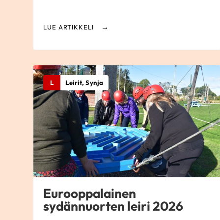
LUE ARTIKKELI
L
Leirit, Synja
Eurooppalainen
sydännuorten leiri 2026