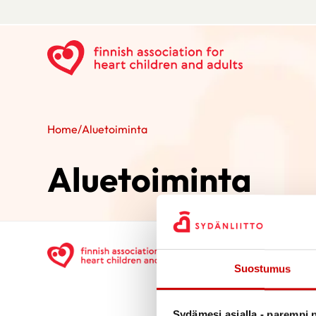
Home
/
Aluetoiminta
Aluetoiminta
Suostumus
Sydämesi asialla - parempi p