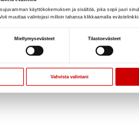
served.
ujuvamman käyttökokemuksen ja sisältöä, joka sopii juuri sinul
oit muuttaa valintojasi milloin tahansa klikkaamalla evästelinkk
nkauppa
Yhdistyspalvelu
Ammattilaisnetti
Mieltymysevästeet
Tilastoevästeet
Vahvista valintani