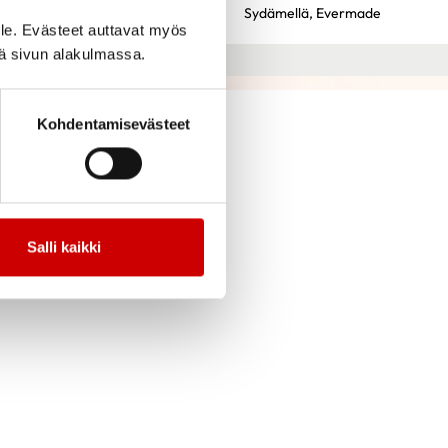
Sydämellä,
Evermade
le. Evästeet auttavat myös
iä sivun alakulmassa.
Kohdentamisevästeet
Salli kaikki