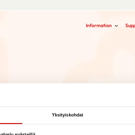
Information
Sup
Yksityiskohdat
alvelu evästeillä