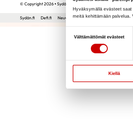
© Copyright 2026 • Sydänlapset ja -aikuiset ry • All rights re
Hyväksymällä evästeet saat s
meitä kehittämään palvelua. V
Sydän.fi
Defi.fi
Neuvokasperhe
Sydänmerkki
Sydä
Suostumuksen valinta
Välttämättömät evästeet
Kiellä