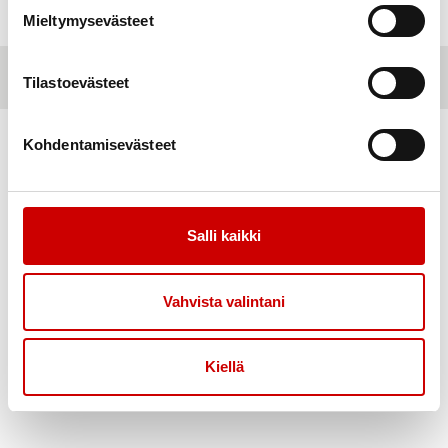
© Copyright 2026 • Sydänlapset ja -aikuiset ry • All rights reserved.
Mieltymysevästeet
Sydämellä,
Evermade
Sydän.fi
Defi.fi
Neuvokasperhe
Sydänmerkki
Sydänkauppa
Tilastoevästeet
Yhdistyspalvelu
Ammattilaisnetti
Kohdentamisevästeet
Salli kaikki
Vahvista valintani
Kiellä