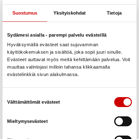
Suostumus
Yksityiskohdat
Tietoja
Sydämesi asialla - parempi palvelu evästeillä
Hyväksymällä evästeet saat sujuvamman
käyttökokemuksen ja sisältöä, joka sopii juuri sinulle.
Evästeet auttavat myös meitä kehittämään palvelua. Voit
muuttaa valintojasi milloin tahansa klikkaamalla
Medlemsförmåner
evästelinkkiä sivun alakulmassa.
Föreningen har förhandlat fram några förmåner för alla
medlemmars glädje. Vissa lokalavdelningar har lokala
Suostumuksen valinta
samarbetspartner där du kan få förmåner och rabatter. Mer
Välttämättömät evästeet
information om lokala förmåner får du från din egen
lokalavdelning. Kom också ihåg de medlemsförmåner som
Mieltymysevästeet
Hjärtförbundet erbjuder våra medlemmar.
HJÄRTFÖRBUNDETS MEDLEMSFÖRMÅNER