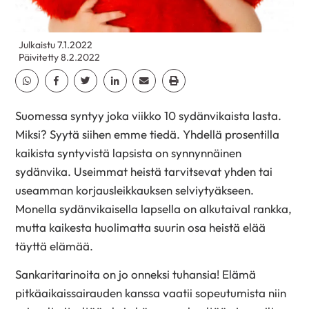
Julkaistu 7.1.2022
Päivitetty 8.2.2022
Jaa Whatsapp
Jaa Facebook
Jaa Twitter
Jaa Linkedin
Jaa Email
Jaa Print
Suomessa syntyy joka viikko 10 sydänvikaista lasta.
Miksi? Syytä siihen emme tiedä. Yhdellä prosentilla
kaikista syntyvistä lapsista on synnynnäinen
sydänvika. Useimmat heistä tarvitsevat yhden tai
useamman korjausleikkauksen selviytyäkseen.
Monella sydänvikaisella lapsella on alkutaival rankka,
mutta kaikesta huolimatta suurin osa heistä elää
täyttä elämää.
Sankaritarinoita on jo onneksi tuhansia! Elämä
pitkäaikaissairauden kanssa vaatii sopeutumista niin