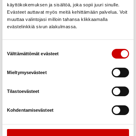
voidaan sopia erikseen.
käyttökokemuksen ja sisältöä, joka sopii juuri sinulle.
Evästeet auttavat myös meitä kehittämään palvelua. Voit
Kummitoiminnalla kerätyt varat käytetään
muuttaa valintojasi milloin tahansa klikkaamalla
kokonaisuudessaan sydänvikaisten lasten, nuorten
evästelinkkiä sivun alakulmassa.
sekä heidän perheidensä tukemiseen mm.
leiritoiminnan rahoittamiseen, tiedottamiseen,
synnynnäisten sydänvikojen tutkimustoimintaan sekä
Suostumuksen valinta
hoitohenkilökunnan koulutuksen ja alueellisen
Välttämättömät evästeet
toiminnan tukemiseen.
Mieltymysevästeet
"
" näyttää pakolliset kentät
*
Valitse
Ryhdyn yksityishenkilönä kummiksi
Tilastoevästeet
toiminto
Ryhdymme yrityskummiksi
*
Haluan lisätietoja kummitoiminnasta
Kohdentamisevästeet
Lisätietoja