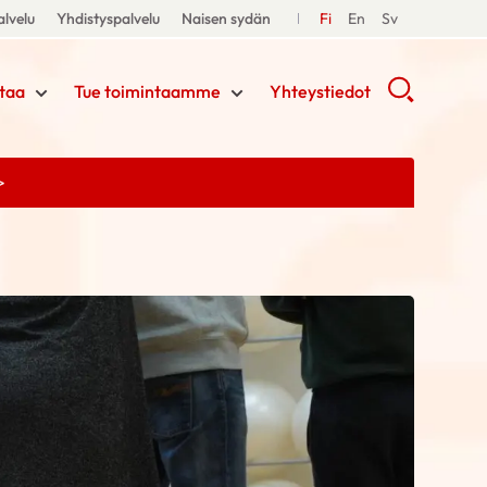
lvelu
Yhdistyspalvelu
Naisen sydän
Fi
En
Sv
taa
Tue toimintaamme
Yhteystiedot
>