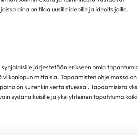
sa aina on tilaa uusille ideoille ja ideoitsijoille.
 eli synjalaisille järjestetään erikseen omia tapahtumi
ä viikonlopun mittaisia. Tapaamisten ohjelmassa on
ääpaino on kuitenkin vertaistuessa . Tapaamisista yks
ain sydänaikuisille ja yksi yhteinen tapahtuma kaiki