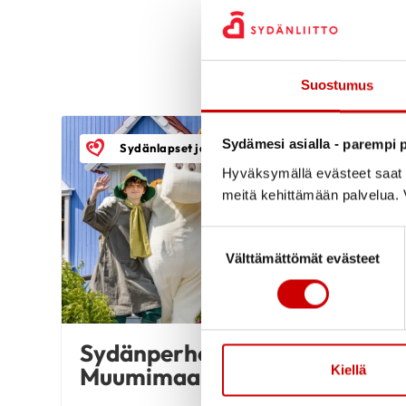
Suostumus
Sydämesi asialla - parempi p
Sydänlapset ja -aikuiset ry
Hyväksymällä evästeet saat s
meitä kehittämään palvelua. V
Suostumuksen valinta
Välttämättömät evästeet
Sydänperheiden päivä
Muumimaailmassa
Kiellä