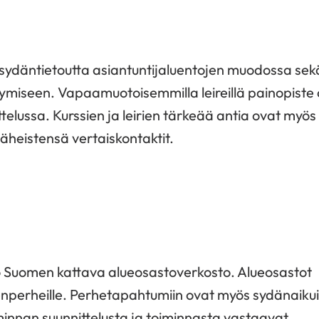
 sydäntietoutta asiantuntijaluentojen muodossa sek
tymiseen. Vapaamuotoisemmilla leireillä painopiste
telussa. Kurssien ja leirien tärkeää antia ovat myös
äheistensä vertaiskontaktit.
oko Suomen kattava alueosastoverkosto. Alueosastot
senperheille. Perhetapahtumiin ovat myös sydänaiku
minnan suunnittelusta ja toiminnasta vastaavat