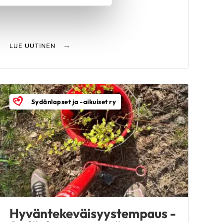
LUE UUTINEN
Sydänlapset ja -aikuiset ry
Hyväntekeväisyystempaus -