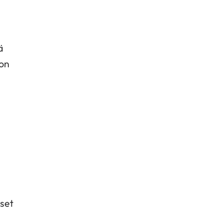
ä
 on
iset