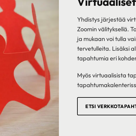
Virtuaalise
Yhdistys järjestää vir
Zoomin välityksellä. 
ja mukaan voi tulla va
tervetulleita. Lisäksi 
tapahtumia eri kohder
Myös virtuaalisista t
tapahtumakalenteriss
ETSI VERKKOTAPAH