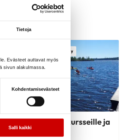
t
Tietoja
Sydänlapset ja -aikuiset ry
le. Evästeet auttavat myös
iä sivun alakulmassa.
Kohdentamisevästeet
Hae kesän 2026 kursseille ja
leireille
Salli kaikki