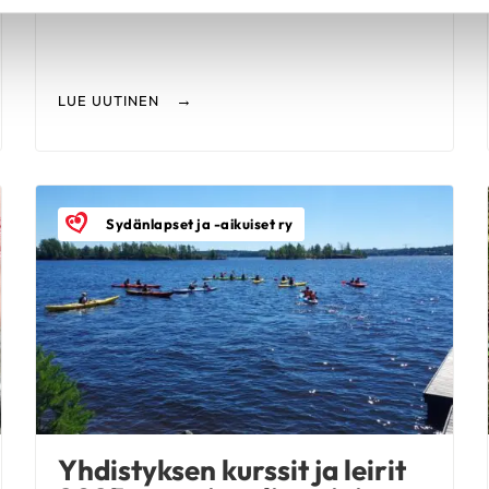
LUE UUTINEN
Sydänlapset ja -aikuiset ry
Yhdistyksen kurssit ja leirit