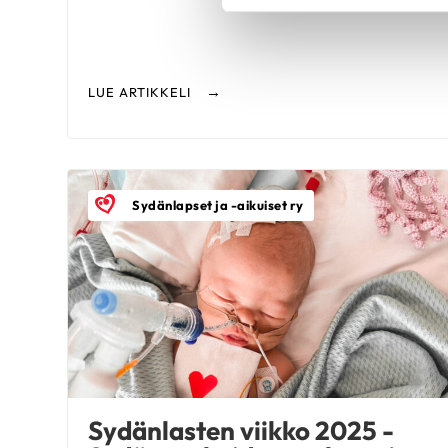
LUE ARTIKKELI
Sydänlapset ja -aikuiset ry
Sydänlasten viikko 2025 -