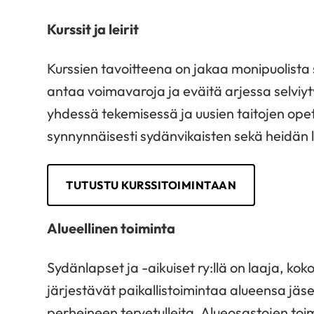
Kurssit ja leirit
Kurssien tavoitteena on jakaa monipuolista
antaa voimavaroja ja eväitä arjessa selviy
yhdessä tekemisessä ja uusien taitojen opet
synnynnäisesti sydänvikaisten sekä heidän l
TUTUSTU KURSSITOIMINTAAN
Alueellinen toiminta
Sydänlapset ja -aikuiset ry:llä on laaja, k
järjestävät paikallistoimintaa alueensa jä
perheineen tervetulleita. Alueosastojen toi