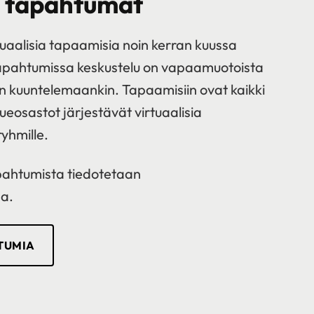
t tapahtumat
tuaalisia tapaamisia noin kerran kuussa
Tapahtumissa keskustelu on vapaamuotoista
in kuuntelemaankin. Tapaamisiin ovat kaikki
alueosastot järjestävät virtuaalisia
yhmille.
apahtumista tiedotetaan
a.
TUMIA