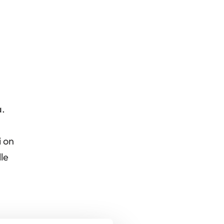
a.
i on
lle