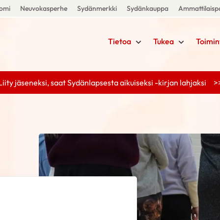
uomi
Neuvokasperhe
Sydänmerkki
Sydänkauppa
Ammattilaispa
Tietoa
Tukea
Toimin
Liity jäseneksi, saat Sydänlapsesta aikuiseksi -kirjan lahjaksi >