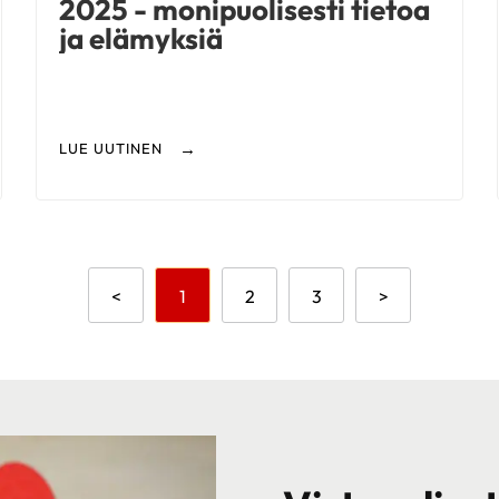
2025 - monipuolisesti tietoa
ja elämyksiä
LUE UUTINEN
Aikaisempi sivu
Mene sivulle
Mene sivulle
Mene sivulle
Seuraava sivu
<
1
2
3
>