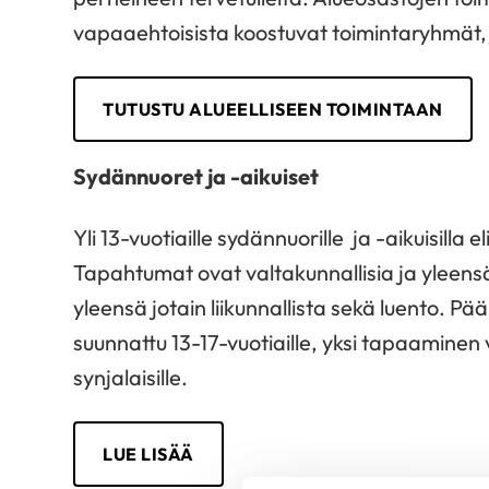
vapaaehtoisista koostuvat toimintaryhmät, jois
TUTUSTU ALUEELLISEEN TOIMINTAAN
Sydännuoret ja -aikuiset
Yli 13-vuotiaille sydännuorille ja -aikuisilla
Tapahtumat ovat valtakunnallisia ja yleens
yleensä jotain liikunnallista sekä luento. P
suunnattu 13-17-vuotiaille, yksi tapaaminen v
synjalaisille.
LUE LISÄÄ