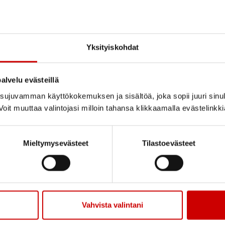
Valtakunnalliset tapahtuma
Yksityiskohdat
alvelu evästeillä
Sydänlapset ja -aikuiset ry
ujuvamman käyttökokemuksen ja sisältöä, joka sopii juuri sinul
oit muuttaa valintojasi milloin tahansa klikkaamalla evästelinkk
Mieltymysevästeet
Tilastoevästeet
Sydänlasten viikko 2026 -
kaikki sairaudet eivät näy
Vahvista valintani