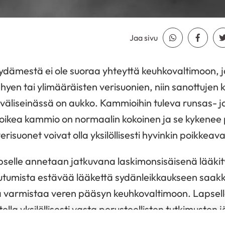
Jaa sivu
Jaa Whatsapp
Jaa Fa
dämestä ei ole suoraa yhteyttä keuhkovaltimoon, ja
hyen tai ylimääräisten verisuonien, niin sanottujen 
väliseinässä on aukko. Kammioihin tuleva runsas- 
ä oikea kammio on normaalin kokoinen ja se kyke
risuonet voivat olla yksilöllisesti hyvinkin poikkeava
pselle annetaan jatkuvana laskimonsisäisenä lääki
utumista estävää lääkettä sydänleikkaukseen saakk
oka varmistaa veren pääsyn keuhkovaltimoon. Lapsel
ella yksilöllisesti vasta perusteellisten tutkimusten 