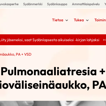
uvokasperhe
Sydänmerkki
Sydänkauppa
Ammattilaispalvelu
Y
Tietoa
Tukea
Toimin
Liity jäseneksi, saat Sydänlapsesta aikuiseksi -kirjan lahjaksi >
inäaukko, PA + VSD
Pulmonaaliatresia +
oväliseinäaukko, PA