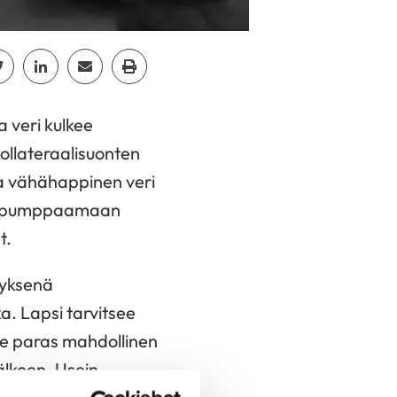
cebook
Jaa Twitter
Jaa Linkedin
Jaa Email
Jaa Print
 veri kulkee
kollateraalisuonten
ja vähähappinen veri
nee pumppaamaan
t.
tyksenä
a. Lapsi tarvitsee
le paras mahdollinen
jälkeen. Usein