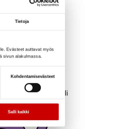
koihin lisää verta.
kollateraalisuoni
stoa. Jos keuhkojen
Tietoja
äyskorjaus. Tämä
keinoaineputken
mioväliseinäaukko
le. Evästeet auttavat myös
ttaa useampia
iä sivun alakulmassa.
itsevat
Kohdentamisevästeet
Salli kaikki