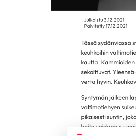
Julkaistu 3.12.2021
Päivitetty 17.12.2021
Tässä sydänviassa sy
keuhkoihin valtimotie
kautta. Kammioiden 
sekoittuvat. Yleens
verta hyvin. Keuhkove
Syntymän jälkeen la
valtimotiehyen sulke
pikaisesti suntin, j
hoito voidaan suunnit