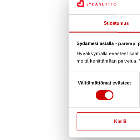
ensimmäinen toimenpi
Tällaisen apuleikkauk
yhteen (= unifokalis
Suostumus
verisuonet ovat kehi
tarkoittaa, että oik
Sydämesi asialla - parempi p
(conduitin) tai veri
Hyväksymällä evästeet saat s
suljetaan. Jos keuhk
meitä kehittämään palvelua. V
sunttileikkauksia. Tä
Suostumuksen valinta
sydänseurantaa koko
Välttämättömät evästeet
Kiellä