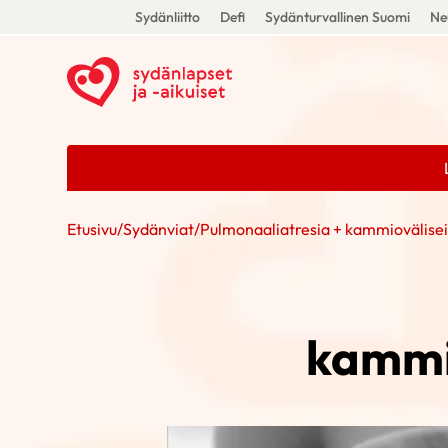
Sydänliitto
Defi
Sydänturvallinen Suomi
Ne
Etusivu
/
Sydänviat
/
Pulmonaaliatresia + kammiovälise
kammi