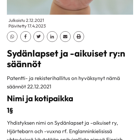
Julkaistu 2.12.2021
Päivitetty 17.4.2023
Jaa Whatsapp
Jaa Facebook
Jaa Twitter
Jaa Linkedin
Jaa Email
Jaa Print
Sydänlapset ja -aikuiset ry:n
säännöt
Patentti- ja rekisterihallitus on hyväksynyt nämä
säännöt 22.12.2021
Nimi ja kotipaikka
1§
Yhdistyksen nimi on Sydänlapset ja -aikuiset ry,
Hjärtebarn och -vuxna rf. Englanninkielisissä
yhteyksissä käytetään epävirallista nimeä Finnish