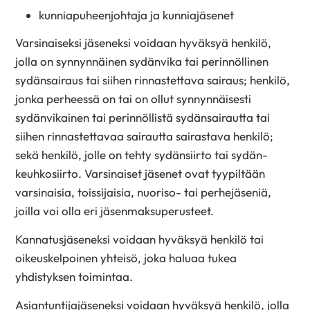
kunniapuheenjohtaja ja kunniajäsenet
Varsinaiseksi jäseneksi voidaan hyväksyä henkilö,
jolla on synnynnäinen sydänvika tai perinnöllinen
sydänsairaus tai siihen rinnastettava sairaus; henkilö,
jonka perheessä on tai on ollut synnynnäisesti
sydänvikainen tai perinnöllistä sydänsairautta tai
siihen rinnastettavaa sairautta sairastava henkilö;
sekä henkilö, jolle on tehty sydänsiirto tai sydän-
keuhkosiirto. Varsinaiset jäsenet ovat tyypiltään
varsinaisia, toissijaisia, nuoriso- tai perhejäseniä,
joilla voi olla eri jäsenmaksuperusteet.
Kannatusjäseneksi voidaan hyväksyä henkilö tai
oikeuskelpoinen yhteisö, joka haluaa tukea
yhdistyksen toimintaa.
Asiantuntijajäseneksi voidaan hyväksyä henkilö, jolla