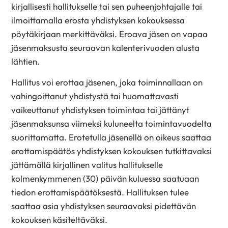
kirjallisesti hallitukselle tai sen puheenjohtajalle tai
ilmoittamalla erosta yhdistyksen kokouksessa
pöytäkirjaan merkittäväksi. Eroava jäsen on vapaa
jäsenmaksusta seuraavan kalenterivuoden alusta
lähtien.
Hallitus voi erottaa jäsenen, joka toiminnallaan on
vahingoittanut yhdistystä tai huomattavasti
vaikeuttanut yhdistyksen toimintaa tai jättänyt
jäsenmaksunsa viimeksi kuluneelta toimintavuodelta
suorittamatta. Erotetulla jäsenellä on oikeus saattaa
erottamispäätös yhdistyksen kokouksen tutkittavaksi
jättämällä kirjallinen valitus hallitukselle
kolmenkymmenen (30) päivän kuluessa saatuaan
tiedon erottamispäätöksestä. Hallituksen tulee
saattaa asia yhdistyksen seuraavaksi pidettävän
kokouksen käsiteltäväksi.