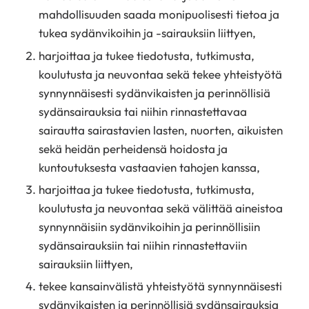
mahdollisuuden saada monipuolisesti tietoa ja
tukea sydänvikoihin ja -sairauksiin liittyen,
harjoittaa ja tukee tiedotusta, tutkimusta,
koulutusta ja neuvontaa sekä tekee yhteistyötä
synnynnäisesti sydänvikaisten ja perinnöllisiä
sydänsairauksia tai niihin rinnastettavaa
sairautta sairastavien lasten, nuorten, aikuisten
sekä heidän perheidensä hoidosta ja
kuntoutuksesta vastaavien tahojen kanssa,
harjoittaa ja tukee tiedotusta, tutkimusta,
koulutusta ja neuvontaa sekä välittää aineistoa
synnynnäisiin sydänvikoihin ja perinnöllisiin
sydänsairauksiin tai niihin rinnastettaviin
sairauksiin liittyen,
tekee kansainvälistä yhteistyötä synnynnäisesti
sydänvikaisten ja perinnöllisiä sydänsairauksia