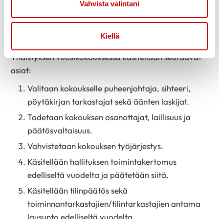
Vahvista valintani
Vuosikokous
11 §
Kiellä
Yhdistyksen vuosikokouksessa käsitellään seuraavat
asiat:
Valitaan kokoukselle puheenjohtaja, sihteeri,
pöytäkirjan tarkastajat sekä äänten laskijat.
Todetaan kokouksen osanottajat, laillisuus ja
päätösvaltaisuus.
Vahvistetaan kokouksen työjärjestys.
Käsitellään hallituksen toimintakertomus
edelliseltä vuodelta ja päätetään siitä.
Käsitellään tilinpäätös sekä
toiminnantarkastajien/tilintarkastajien antama
lausunto edelliseltä vuodelta.