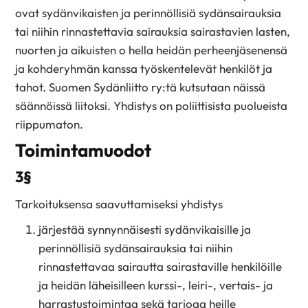
ovat sydänvikaisten ja perinnöllisiä sydänsairauksia
tai niihin rinnastettavia sairauksia sairastavien lasten,
nuorten ja aikuisten o hella heidän perheenjäsenensä
ja kohderyhmän kanssa työskentelevät henkilöt ja
tahot. Suomen Sydänliitto ry:tä kutsutaan näissä
säännöissä liitoksi. Yhdistys on poliittisista puolueista
riippumaton.
Toimintamuodot
3§
Tarkoituksensa saavuttamiseksi yhdistys
järjestää synnynnäisesti sydänvikaisille ja
perinnöllisiä sydänsairauksia tai niihin
rinnastettavaa sairautta sairastaville henkilöille
ja heidän läheisilleen kurssi-, leiri-, vertais- ja
harrastustoimintaa sekä tarjoaa heille