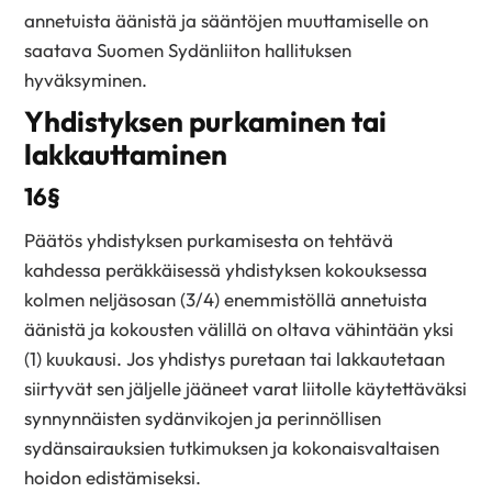
annetuista äänistä ja sääntöjen muuttamiselle on
saatava Suomen Sydänliiton hallituksen
hyväksyminen.
Yhdistyksen purkaminen tai
lakkauttaminen
16§
Päätös yhdistyksen purkamisesta on tehtävä
kahdessa peräkkäisessä yhdistyksen kokouksessa
kolmen neljäsosan (3/4) enemmistöllä annetuista
äänistä ja kokousten välillä on oltava vähintään yksi
(1) kuukausi. Jos yhdistys puretaan tai lakkautetaan
siirtyvät sen jäljelle jääneet varat liitolle käytettäväksi
synnynnäisten sydänvikojen ja perinnöllisen
sydänsairauksien tutkimuksen ja kokonaisvaltaisen
hoidon edistämiseksi.