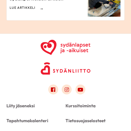
LUE ARTIKKELI
Link to facebook
Link to instagram
Link to youtube
Liity jäseneksi
Kurssitoiminta
Tapahtumakalenteri
Tietosuojaselosteet