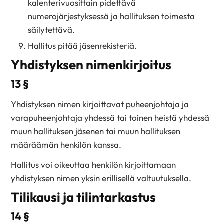
kalenterivuosittain pidettävä
numerojärjestyksessä ja hallituksen toimesta
säilytettävä.
Hallitus pitää jäsenrekisteriä.
Yhdistyksen nimenkirjoitus
13 §
Yhdistyksen nimen kirjoittavat puheenjohtaja ja
varapuheenjohtaja yhdessä tai toinen heistä yhdessä
muun hallituksen jäsenen tai muun hallituksen
määräämän henkilön kanssa.
Hallitus voi oikeuttaa henkilön kirjoittamaan
yhdistyksen nimen yksin erillisellä valtuutuksella.
Tilikausi ja tilintarkastus
14 §