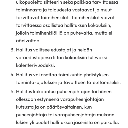
ulkopuolelta sihteerin sekä palkkaa tarvittaessa
toiminnasta ja taloudesta vastaavat ja muut
tarvittavat toimihenkilöt. Toimihenkilöt voivat
tarvittaessa osallistua hallituksen kokouksiin,
jolloin toimihenkilöillä on puhevalta, mutta ei
äänivaltaa.
Hallitus valitsee edustajat ja heidän
varaedustajansa liiton kokouksiin tulevaksi
kalenterivuodeksi.
Hallitus voi asettaa toimikuntia yhdistyksen
toiminta-ajatuksen ja tavoitteen toteuttamiseksi.
Hallitus kokoontuu puheenjohtajan tai hänen
ollessaan estyneenä varapuheenjohtajan
kutsusta ja on päätösvaltainen, kun
puheenjohtaja tai varapuheenjohtaja mukaan
lukien yli puolet hallituksen jäsenistä on paikalla.