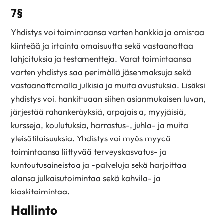
7§
Yhdistys voi toimintaansa varten hankkia ja omistaa
kiinteää ja irtainta omaisuutta sekä vastaanottaa
lahjoituksia ja testamentteja. Varat toimintaansa
varten yhdistys saa perimällä jäsenmaksuja sekä
vastaanottamalla julkisia ja muita avustuksia. Lisäksi
yhdistys voi, hankittuaan siihen asianmukaisen luvan,
järjestää rahankeräyksiä, arpajaisia, myyjäisiä,
kursseja, koulutuksia, harrastus-, juhla- ja muita
yleisötilaisuuksia. Yhdistys voi myös myydä
toimintaansa liittyvää terveyskasvatus- ja
kuntoutusaineistoa ja -palveluja sekä harjoittaa
alansa julkaisutoimintaa sekä kahvila- ja
kioskitoimintaa.
Hallinto