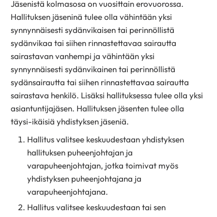
Jäsenistä kolmasosa on vuosittain erovuorossa.
Hallituksen jäseninä tulee olla vähintään yksi
synnynnäisesti sydänvikaisen tai perinnöllistä
sydänvikaa tai siihen rinnastettavaa sairautta
sairastavan vanhempi ja vähintään yksi
synnynnäisesti sydänvikainen tai perinnöllistä
sydänsairautta tai siihen rinnastettavaa sairautta
sairastava henkilö. Lisäksi hallituksessa tulee olla yksi
asiantuntijajäsen. Hallituksen jäsenten tulee olla
täysi-ikäisiä yhdistyksen jäseniä.
Hallitus valitsee keskuudestaan yhdistyksen
hallituksen puheenjohtajan ja
varapuheenjohtajan, jotka toimivat myös
yhdistyksen puheenjohtajana ja
varapuheenjohtajana.
Hallitus valitsee keskuudestaan tai sen