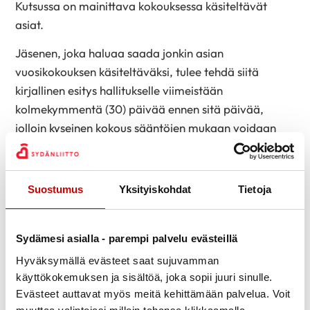
Kutsussa on mainittava kokouksessa käsiteltävät
asiat.
Jäsenen, joka haluaa saada jonkin asian
vuosikokouksen käsiteltäväksi, tulee tehdä siitä
kirjallinen esitys hallitukselle viimeistään
kolmekymmentä (30) päivää ennen sitä päivää,
jolloin kyseinen kokous sääntöjen mukaan voidaan
aikaisintaan pitää.
10 §
Suostumus
Yksityiskohdat
Tietoja
Yhdistyksen kokouksissa on äänioikeus 15 vuotta
täyttäneillä jäsenillä. Kullakin varsinaisella jäsenellä –
kannatus- ja asiantuntijajäsenet sekä
Sydämesi asialla - parempi palvelu evästeillä
kunniapuheenjohtajat ja kunniajäsenet mukaan lukien
Hyväksymällä evästeet saat sujuvamman
– on yksi ääni ja heillä on oikeus käyttää
käyttökokemuksen ja sisältöä, joka sopii juuri sinulle.
äänioikeuttaan asiamiehen välityksellä. Kokouksessa
Evästeet auttavat myös meitä kehittämään palvelua. Voit