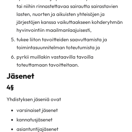
tai niihin rinnastettavaa sairautta sairastavien
lasten, nuorten ja aikuisten yhteisöjen ja
järjestöjen kanssa vaikuttaakseen kohderyhmän
hyvinvointiin maailmanlaajuisesti,
tukee liiton tavoitteiden saavuttamista ja
toimintasuunnitelman toteutumista ja
pyrkii muillakin vastaavilla tavoilla
toteuttamaan tavoitteitaan.
Jäsenet
4§
Yhdistyksen jäseniä ovat
varsinaiset jäsenet
kannatusjäsenet
asiantuntijajäsenet