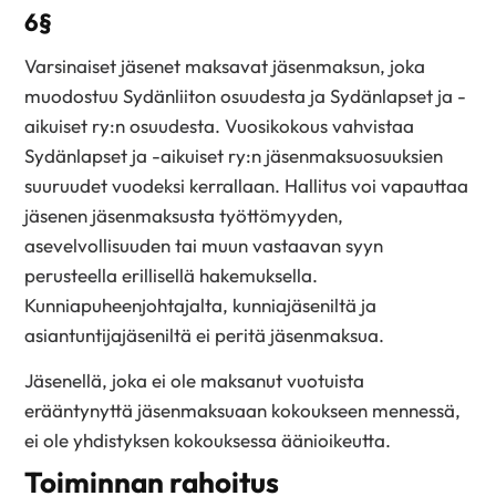
6§
Varsinaiset jäsenet maksavat jäsenmaksun, joka
muodostuu Sydänliiton osuudesta ja Sydänlapset ja -
aikuiset ry:n osuudesta. Vuosikokous vahvistaa
Sydänlapset ja -aikuiset ry:n jäsenmaksuosuuksien
suuruudet vuodeksi kerrallaan. Hallitus voi vapauttaa
jäsenen jäsenmaksusta työttömyyden,
asevelvollisuuden tai muun vastaavan syyn
perusteella erillisellä hakemuksella.
Kunniapuheenjohtajalta, kunniajäseniltä ja
asiantuntijajäseniltä ei peritä jäsenmaksua.
Jäsenellä, joka ei ole maksanut vuotuista
erääntynyttä jäsenmaksuaan kokoukseen mennessä,
ei ole yhdistyksen kokouksessa äänioikeutta.
Toiminnan rahoitus