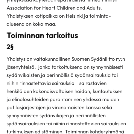
Association for Heart Children and Adults.
Yhdistyksen kotipaikka on Helsinki ja toiminta-
alueena on koko maa.
Toiminnan tarkoitus
2§
Yhdistys on valtakunnallinen Suomen Sydänliitto ry:n
jäsenyhteisö, jonka tarkoituksena on synnynnäisesti
sydänvikaisten ja perinnöllisiä sydänsairauksia tai
niihin rinnastettavia sairauksia sairastavien
henkilöiden kokonaisvaltaisen hoidon, kuntoutuksen
ja elinolosuhteiden parantaminen yhdessä muiden
potilasjärjestöjen ja viranomaisten kanssa sekä
synnynnäisten sydänvikojen ja perinnöllisten
sydänsairauksien tai niihin rinnastettavien sairauksien
tutkimuksen edistäminen. Toiminnan kohderyhmänä