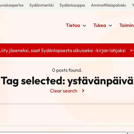
uvokasperhe
Sydänmerkki
Sydänkauppa
Ammattilaispalvelu
Y
Tietoa
Tukea
Toimin
Liity jäseneksi, saat Sydänlapsesta aikuiseksi -kirjan lahjaksi >
0 posts found.
Tag selected:
ystävänpäivä
Clear search