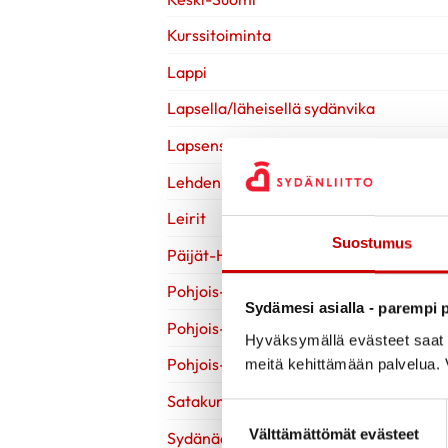
Kurssitoiminta
Lappi
Lapsella/läheisellä sydänvika
Lapsensa menettänyt
Lehden artikkelit
Leirit
Suostumus
Päijät-Häme
Pohjois-Karjala
Sydämesi asialla - parempi p
Pohjois-Pohjanmaa
Hyväksymällä evästeet saat s
Pohjois-Savo
meitä kehittämään palvelua. V
Satakunta
Suostumuksen valinta
Välttämättömät evästeet
Sydänääniä