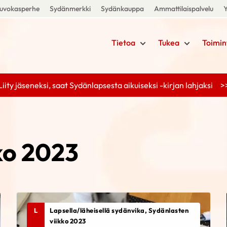
uvokasperhe
Sydänmerkki
Sydänkauppa
Ammattilaispalvelu
Y
Tietoa
Tukea
Toimin
Liity jäseneksi, saat Sydänlapsesta aikuiseksi -kirjan lahjaksi >
ko 2023
L
Lapsella/läheisellä sydänvika, Sydänlasten
viikko 2023