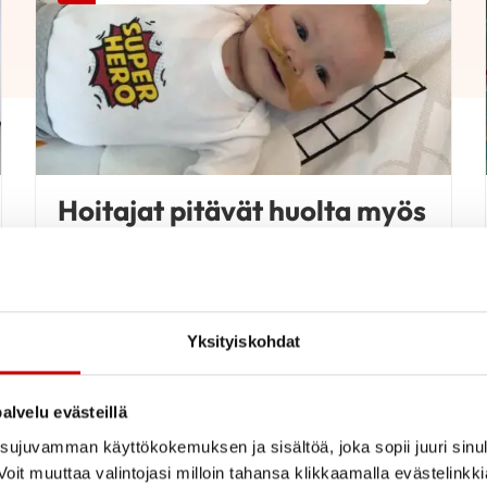
Hoitajat pitävät huolta myös
vanhemmista
Yksityiskohdat
LUE BLOGI
alvelu evästeillä
ujuvamman käyttökokemuksen ja sisältöä, joka sopii juuri sinul
oit muuttaa valintojasi milloin tahansa klikkaamalla evästelinkk