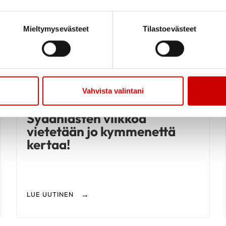
S
Sydänlasten viikko 2023, Yhdistys
Mieltymysevästeet
Tilastoevästeet
Vahvista valintani
Sydänlasten viikkoa
vietetään jo kymmenettä
kertaa!
LUE UUTINEN