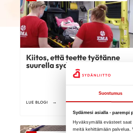
Kiitos, että teette työtänne
suurella sydämellä
Suostumus
LUE BLOGI
Sydämesi asialla - parempi p
Hyväksymällä evästeet saat s
meitä kehittämään palvelua. V