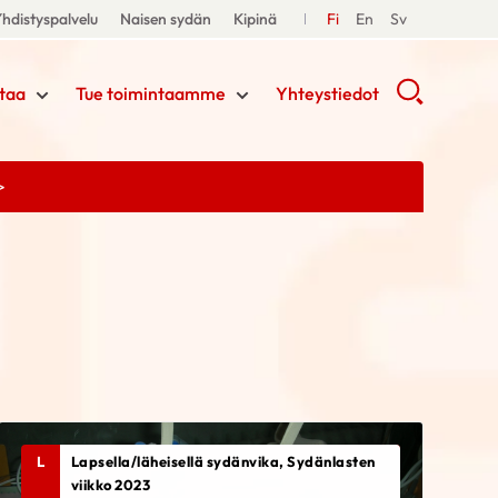
hdistyspalvelu
Naisen sydän
Kipinä
Fi
En
Sv
taa
Tue toimintaamme
Yhteystiedot
>
L
Lapsella/läheisellä sydänvika, Sydänlasten
viikko 2023