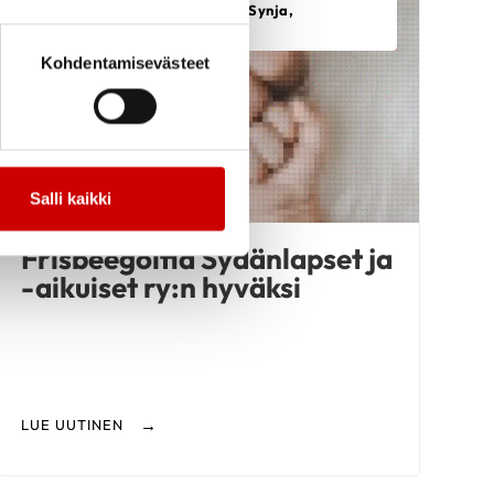
S
Sydänlasten viikko 2023, Synja,
Tapahtumat, Yhdistys
Kohdentamisevästeet
Salli kaikki
Frisbeegolfia Sydänlapset ja
-aikuiset ry:n hyväksi
LUE UUTINEN