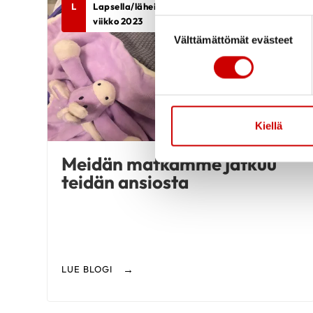
L
Lapsella/läheisellä sydänvika, Sydänlasten
viikko 2023
Suostumuksen valinta
Välttämättömät evästeet
Kiellä
Meidän matkamme jatkuu
teidän ansiosta
LUE BLOGI