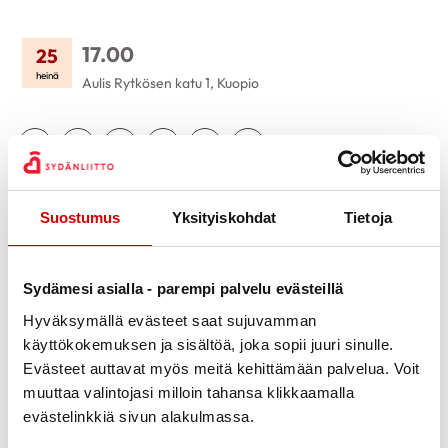
17.00
25
heinä
Aulis Rytkösen katu 1, Kuopio
Jaa Whatsapp
Jaa Facebook
Jaa Twitter
Jaa Linkedin
Jaa Email
Jaa Print
KUVAUS
Suostumus
Yksityiskohdat
Tietoja
Tule kannustamaan Kuopion Palloseura voittoon Väre
Areenalle. Kuopion Palloseura Oy on lahjoittanut meille
rajallisen määrän ilmaislippuja aurinkokatsomoon lauantaina
Sydämesi asialla - parempi palvelu evästeillä
25.7. klo 17 KuPs-VPS -matsiin.
Hyväksymällä evästeet saat sujuvamman
käyttökokemuksen ja sisältöä, joka sopii juuri sinulle.
Kerro ilmoittautumisen yhteydessä kuinka monelle lipulle on
Evästeet auttavat myös meitä kehittämään palvelua. Voit
tarve. Voit lähteä peliin yhdessä vaikka puolison, lapsen tai
muuttaa valintojasi milloin tahansa klikkaamalla
kaverin kanssa. Ilmaislippuja on mahdollista saada kolme
evästelinkkiä sivun alakulmassa.
/seurue, ja jos lippuja on jäljellä, niin on mahdollisuus
useampaan lippuun.