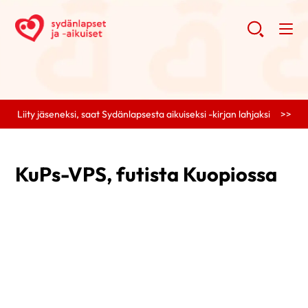
Liity jäseneksi, saat Sydänlapsesta aikuiseksi -kirjan lahjaksi >>
KuPs-VPS, futista Kuopiossa