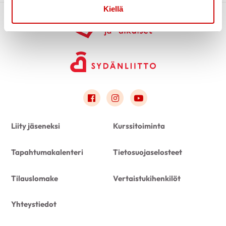
Kiellä
Link to facebook
Link to instagram
Link to youtube
Liity jäseneksi
Kurssitoiminta
Tapahtumakalenteri
Tietosuojaselosteet
Tilauslomake
Vertaistukihenkilöt
Yhteystiedot