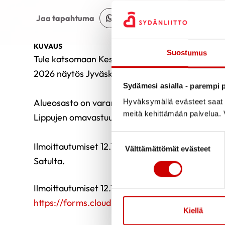
Jaa Whatsapp
Jaa Facebook
Jaa Twitter
Jaa Linkedin
Jaa Em
Jaa tapahtuma
KUVAUS
Suostumus
Tule katsomaan Keski-Suomen alueosaston kanss
2026 näytös Jyväskylän Killerille tiistaina 21.7. k
Sydämesi asialla - parempi p
Alueosasto on varannut rajallisen määrän lippuj
Hyväksymällä evästeet saat s
meitä kehittämään palvelua. V
Lippujen omavastuuhinta on 10 €/hlö, alle 3-vuot
Suostumuksen valinta
Ilmoittautumiset 12.7. mennessä. Tarvittaessa s
Välttämättömät evästeet
Satulta.
Ilmoittautumiset 12.7. mennessä:
https://forms.cloud.microsoft/r/Wvpk8PsR2a
Kiellä