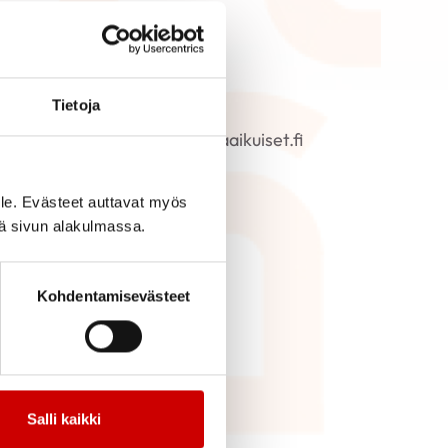
Tietoja
ISÄTIEDOT
atu.manninen@sydanlapsetjaaikuiset.fi
AIKAN TARKEMMAT TIEDOT
le. Evästeet auttavat myös
illeri
iä sivun alakulmassa.
ÄRJESTÄJÄ
Keski-Suomen alueosasto
Kohdentamisevästeet
Sydänlapset ja -aikuiset ry
Salli kaikki