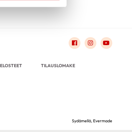
Link to facebook
Link to instagr
Link to 
ELOSTEET
TILAUSLOMAKE
Sydämellä,
Evermade