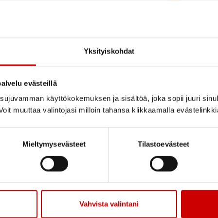
ail
Jaa Print
Yksityiskohdat
L
a Sirkus Finlandian kesän
s
lo 18.30.
alvelu evästeillä
P
a, paikat B-katsomossa.
ujuvamman käyttökokemuksen ja sisältöä, joka sopii juuri sinul
K
oit muuttaa valintojasi milloin tahansa klikkaamalla evästelinkk
iaat sylissä maksutta.
J
aat lisätietoja tapahtumasta
Mieltymysevästeet
Tilastoevästeet
Vahvista valintani