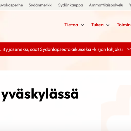
uvokasperhe
Sydänmerkki
Sydänkauppa
Ammattilaispalvelu
Y
Tietoa
Tukea
Toimin
Liity jäseneksi, saat Sydänlapsesta aikuiseksi -kirjan lahjaksi >
 Jyväskylässä