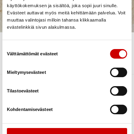
käyttökokemuksen ja sisältöä, joka sopii juuri sinulle.
Evästeet auttavat myös meitä kehittämään palvelua. Voit
Jäsenyyden
muuttaa valintojasi milloin tahansa klikkaamalla
päättäminen
evästelinkkiä sivun alakulmassa.
Suostumuksen valinta
This content requires cookies.
Välttämättömät evästeet
Change cookie settings
Mieltymysevästeet
Tilastoevästeet
Kohdentamisevästeet
Link to facebook
Link to instagram
Link to youtube