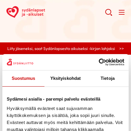
Liity jäseneksi, saat Sydänlapsesta aikuiseksi -kirjan lahjaksi >>
0 posts found.
Tag selected:
sydänvikaisten
Suostumus
Yksityiskohdat
Tietoja
mielenterveys
Clear search
Sydämesi asialla - parempi palvelu evästeillä
Hyväksymällä evästeet saat sujuvamman
Search
käyttökokemuksen ja sisältöä, joka sopii juuri sinulle.
Search
Evästeet auttavat myös meitä kehittämään palvelua. Voit
Categories
muuttaa valintojasi milloin tahansa klikkaamalla