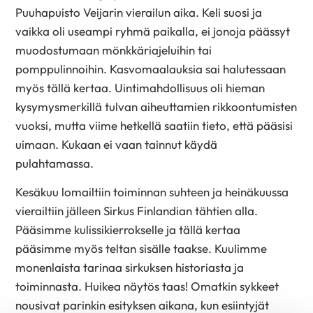
Puuhapuisto Veijarin vierailun aika. Keli suosi ja
vaikka oli useampi ryhmä paikalla, ei jonoja päässyt
muodostumaan mönkkäriajeluihin tai
pomppulinnoihin. Kasvomaalauksia sai halutessaan
myös tällä kertaa. Uintimahdollisuus oli hieman
kysymysmerkillä tulvan aiheuttamien rikkoontumisten
vuoksi, mutta viime hetkellä saatiin tieto, että pääsisi
uimaan. Kukaan ei vaan tainnut käydä
pulahtamassa.
Kesäkuu lomailtiin toiminnan suhteen ja heinäkuussa
vierailtiin jälleen Sirkus Finlandian tähtien alla.
Pääsimme kulissikierrokselle ja tällä kertaa
pääsimme myös teltan sisälle taakse. Kuulimme
monenlaista tarinaa sirkuksen historiasta ja
toiminnasta. Huikea näytös taas! Omatkin sykkeet
nousivat parinkin esityksen aikana, kun esiintyjät