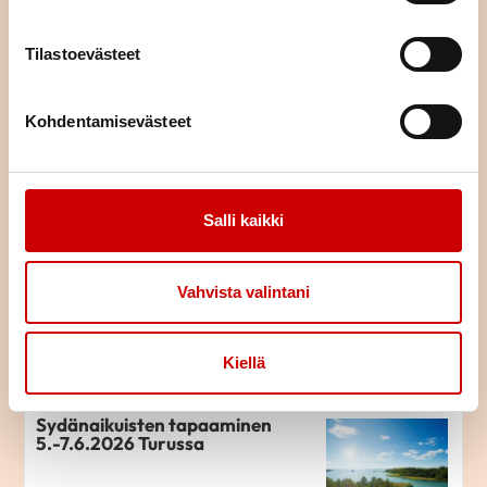
Tampereella 21.-23.8.2026
Tilastoevästeet
LUE ARTIKKELI
Kohdentamisevästeet
Kahvittelua sydänlasten viikolla
Kouvolassa
LUE ARTIKKELI
Salli kaikki
Sydänvikaiset aikuiset
Vahvista valintani
tarvitsevat kokonaisvaltaista
tukea
LUE ARTIKKELI
Kiellä
Sydänaikuisten tapaaminen
5.-7.6.2026 Turussa