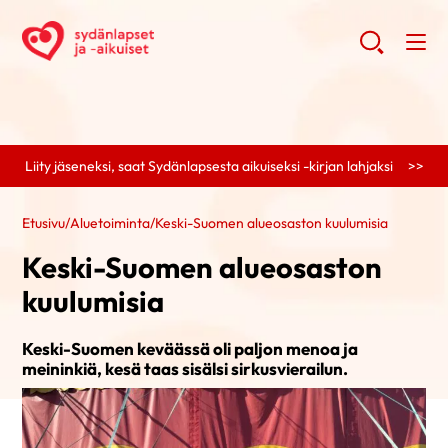
Liity jäseneksi, saat Sydänlapsesta aikuiseksi -kirjan lahjaksi >>
Etusivu
/
Aluetoiminta
/
Keski-Suomen alueosaston kuulumisia
Keski-Suomen alueosaston
kuulumisia
Keski-Suomen keväässä oli paljon menoa ja
meininkiä, kesä taas sisälsi sirkusvierailun.