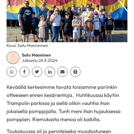
Kuva: Satu Manninnen
Satu Manninen
Julkaistu 26.9.2024
Jaa Whatsapp
Jaa Facebook
Jaa Twitter
Jaa Linkedin
Jaa Email
Jaa Print
Keväällä kerkesimme tavata toisiamme pariinkin
otteeseen ennen kesärientoja. Huhtikuussa käytiin
Trampolin parkissa ja siellä olikin vauhtia ihan
jokaisella pomppijalla. Tunti meni ihan hujauksessa
pomppien. Riemukasta menoa oli kaikilla.
Toukokuussa oli jo perinteiseksi muodostuneen