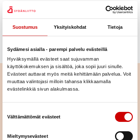
horjahteli hurjan näköisesti.
Kiitos kaikille kevään ja kesän tapahtumissa käyneille!
Aina joku uusi perhe on tullut mukaan ja mukavasti
Suostumus
Yksityiskohdat
Tietoja
on ns. vanhoja konkareitakin mukana. Pidetään
tämä, niin tapahtumissa riittää kävijöitä ja saadaan
Sydämesi asialla - parempi palvelu evästeillä
jokainen vertaistukea!
Hyväksymällä evästeet saat sujuvamman
käyttökokemuksen ja sisältöä, joka sopii juuri sinulle.
Lue seuraavaksi
Evästeet auttavat myös meitä kehittämään palvelua. Voit
muuttaa valintojasi milloin tahansa klikkaamalla
evästelinkkiä sivun alakulmassa.
Ehdota vuoden vapaaehtoista
2026
Suostumuksen valinta
LUE ARTIKKELI
Välttämättömät evästeet
Synjan nuorten tapaaminen
Mieltymysevästeet