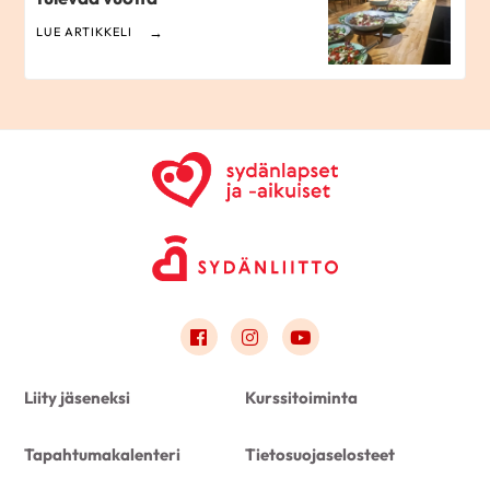
LUE ARTIKKELI
Link to facebook
Link to instagram
Link to youtube
Liity jäseneksi
Kurssitoiminta
Tapahtumakalenteri
Tietosuojaselosteet