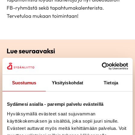
FB-ryhmästä sekä tapahtumakalenterista.
Tervetuloa mukaan toimintaan!
Lue seuraavaksi
Yhteistyö vie eteenpäin –
yhdessä olemme enemmän!
Suostumus
Yksityiskohdat
Tietoja
LUE ARTIKKELI
Sydämesi asialla - parempi palvelu evästeillä
Keski-Suomessa
Hyväksymällä evästeet saat sujuvamman
toiminnantäyteinen alkuvuosi
käyttökokemuksen ja sisältöä, joka sopii juuri sinulle.
Evästeet auttavat myös meitä kehittämään palvelua. Voit
LUE ARTIKKELI