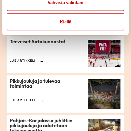
Pohjois-Pohjanmaan
Vahvista valintani
Sydänlasten viikon kuulumiset
LUE ARTIKKELI
Kiellä
Terveiset Satakunnasta!
LUE ARTIKKELI
Pikkujouluja ja tulevaa
toimintaa
LUE ARTIKKELI
Pohjois-Karjalassa juhlittiin
pikkujouluja ja odotetaan
tulevaa vuotta