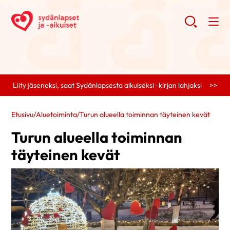
Liity jäseneksi, saat Sydänlapsesta aikuiseksi -kirjan lahjaksi >>
Etusivu
/
Aluetoiminta
/
Turun alueella toiminnan täyteinen kevät
Turun alueella toiminnan
täyteinen kevät