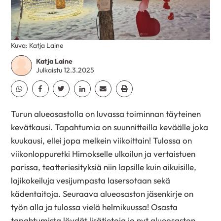
Kuva: Katja Laine
Katja Laine
Julkaistu 12.3.2025
Jaa Whatsapp
Jaa Facebook
Jaa Twitter
Jaa Linkedin
Jaa Email
Jaa Print
Turun alueosastolla on luvassa toiminnan täyteinen
kevätkausi. Tapahtumia on suunnitteilla keväälle joka
kuukausi, ellei jopa melkein viikoittain! Tulossa on
viikonloppuretki Himokselle ulkoilun ja vertaistuen
parissa, teatteriesityksiä niin lapsille kuin aikuisille,
lajikokeiluja vesijumpasta lasersotaan sekä
kädentaitoja. Seuraava alueosaston jäsenkirje on
työn alla ja tulossa vielä helmikuussa! Osasta
tapahtumista löydät lisätietoja jo nyt alueosaston