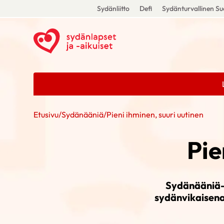
Sydänliitto
Defi
Sydänturvallinen S
Etusivu
/
Sydänääniä
/
Pieni ihminen, suuri uutinen
Pie
Sydänääniä-bl
sydänvikaisena