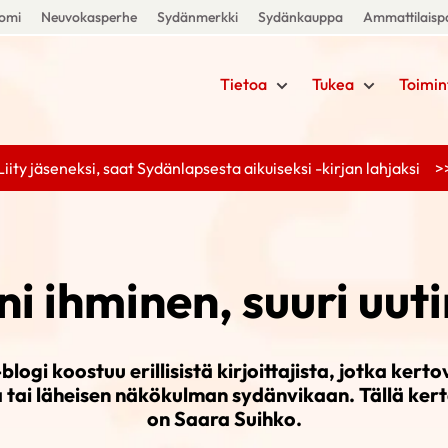
uomi
Neuvokasperhe
Sydänmerkki
Sydänkauppa
Ammattilaispa
Tietoa
Tukea
Toimin
Liity jäseneksi, saat Sydänlapsesta aikuiseksi -kirjan lahjaksi >
ni ihminen, suuri uut
ogi koostuu erillisistä kirjoittajista, jotka kert
 tai läheisen näkökulman sydänvikaan. Tällä kerta
on Saara Suihko.