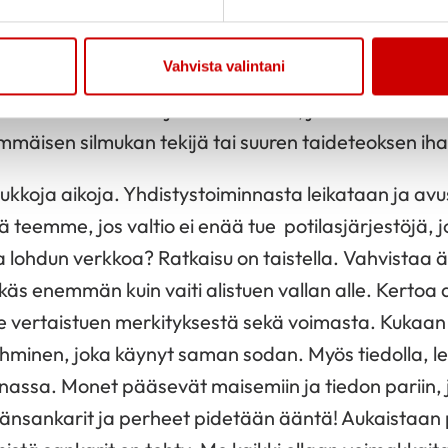
perheenä olevamme tasa-arvoisia ja samalla erity
psissa ja samalla meissä perheissä, oli liikuttavaa. T
Vahvista valintani
s hiljaisuus antoi uskoa siihen, että huominen kanta
olen saanut antaa jotakin takaisin, ja olla se toivon
mmäisen silmukan tekijä tai suuren taideteoksen ihai
koja aikoja. Yhdistystoiminnasta leikataan ja avu
ä teemme, jos valtio ei enää tue potilasjärjestöjä, 
ja lohdun verkkoa? Ratkaisu on taistella. Vahvistaa 
äs enemmän kuin vaiti alistuen vallan alle. Kertoa a
vertaistuen merkityksestä sekä voimasta. Kukaan 
 ihminen, joka käynyt saman sodan. Myös tiedolla, leir
nassa. Monet pääsevät maisemiin ja tiedon pariin, 
sydänsankarit ja perheet pidetään ääntä! Aukaistaa