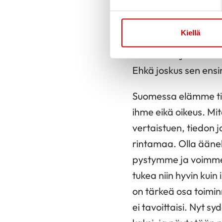
huipentuma. Koimme 
voima, joka keinui la
Kiellä
katseet ja vain josku
aktiivisena jäsenenä 
Ehkä joskus sen ensi
Suomessa elämme tiuk
ihme eikä oikeus. Mit
vertaistuen, tiedon 
rintamaa. Olla äänek
pystymme ja voimme 
tukea niin hyvin kuin
on tärkeä osa toimin
ei tavoittaisi. Nyt 