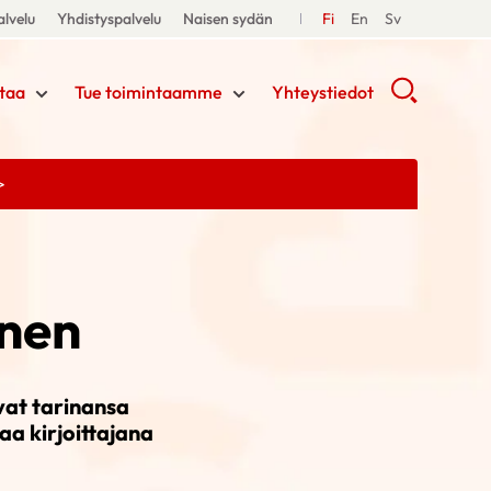
lvelu
Yhdistyspalvelu
Naisen sydän
Fi
En
Sv
taa
Tue toimintaamme
Yhteystiedot
>
inen
ovat tarinansa
a kirjoittajana