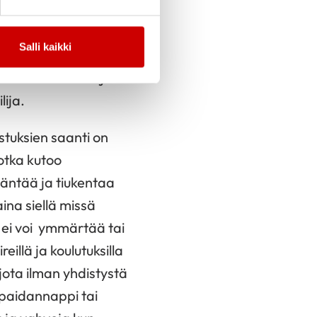
isiä sankareita. Se
oisten tarinat,
Salli kaikki
a. Tämän jälkeen itse
 silmukoiden kutoja.
lija.
stuksien saanti on
jotka kutoo
ääntää ja tiukentaa
ina siellä missä
ei voi ymmärtää tai
eillä ja koulutuksilla
jota ilman yhdistystä
n paidannappi tai