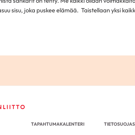
mistä sankarit on tehty. Me kaikki ollaan voimakkait
u sisu, joka puskee elämää. Taistellaan yksi kaikk
TAPAHTUMAKALENTERI
TIETOSUOJAS