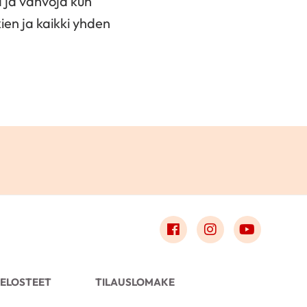
a ja vahvoja kun
ien ja kaikki yhden
Link to facebook
Link to instagr
Link to 
ELOSTEET
TILAUSLOMAKE