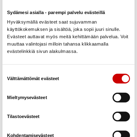
Lahti, Pikku-Veskun puisto
Lohja, pääkirjaston edustalla
Sydämesi asialla - parempi palvelu evästeillä
Oulu, Ainolan puisto
Pori, Kirjurinluoto
Hyväksymällä evästeet saat sujuvamman
Rovaniemi, pääkirjasto
käyttökokemuksen ja sisältöä, joka sopii juuri sinulle.
Siilinjärvi, Virkistyskylpylä Fontanella
Evästeet auttavat myös meitä kehittämään palvelua. Voit
Turku, Brahenpuisto
muuttaa valintojasi milloin tahansa klikkaamalla
evästelinkkiä sivun alakulmassa.
Lisäksi luvassa on monia mukavia tapahtumia.
8.2. HopLop kutsuu Pohjois-Karjalan alueosaston väkeä
9.2. Pelicans-Ilves jääkiekko ottelu Lahdessa
Suostumuksen valinta
10.2. Pohjois-Pohjanmaan alueosasto viettää päivän Oulun
Välttämättömät evästeet
SuperParkissa
10.2. Satakunnan alueosaston tapahtuma Leo´s
Mieltymysevästeet
Leikkimaassa
10.2. Pohjois-Savon alueoston kylpyläpäivä Fontanellassa
Tilastoevästeet
10.2. Tampereen seudun alueosaston ulkoilupäivä
Kaukajärven vapaa-aikatalolla
11.2. Turun alueosasto keilaa Raisiossa
Kohdentamisevästeet