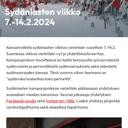
Sydänlasten viikko
7.-14.2.2024
Kansainvälistä sydänlasten viikkoa vietetään vuosittain 7.-14.2.
Suomessa viikkoa vietetään nyt jo yhdettätoista kertaa.
Kampanjaviikon tavoitteena on lisätä tietoisuutta synnynnäisistä
sydänvioista ja perinnöllisistä sydänsairauksista sekä elämästä
sydänsairauden kanssa. Tänä vuonna viikon teemana on
”sydänvika koskettaa koko perhettä”.
Sydänlasten kampanjaviikkoa vietetään pääasiassa yhdistyksen
sosiaalisen median kanavissa. Seuraa julkaisuja yhdistyksen
Facebook-sivulla
sekä
Instagram-tilillä
. Lisäksi yhdistys järjestää
verkkotapahtumia sekä alueellisia tapahtumia.