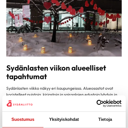
Sydänlasten viikon alueelliset
tapahtumat
Sydänlasten viikko näkyy eri kaupungeissa. Alueosastot ovat
koristelleet puistoja, kirjastoja ja sairaalojen edustoja lyhdyin ja
sydämin. Käykää ihastelemassa ja lukemassa tarinoita
sydänperheiden elämästä.
Jyväskylä, kirkkopuisto
Suostumus
Yksityiskohdat
Tietoja
Kerava, kirjaston puisto