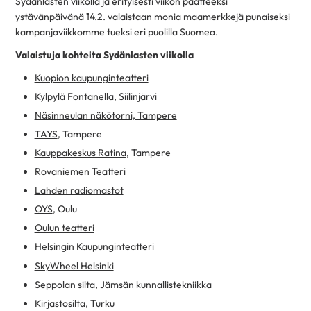
Sydänlasten viikolla ja erityisesti viikon päätteeksi
ystävänpäivänä 14.2. valaistaan monia maamerkkejä punaiseksi
kampanjaviikkomme tueksi eri puolilla Suomea.
Valaistuja kohteita Sydänlasten viikolla
Kuopion kaupunginteatteri
Kylpylä Fontanella
, Siilinjärvi
Näsinneulan näkötorni, Tampere
TAYS
, Tampere
Kauppakeskus Ratina
, Tampere
Rovaniemen Teatteri
Lahden radiomastot
OYS
, Oulu
Oulun teatteri
Helsingin Kaupunginteatteri
SkyWheel Helsinki
Seppolan silta
, Jämsän kunnallistekniikka
Kirjastosilta, Turku