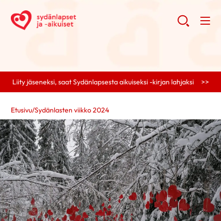
Liity jäseneksi, saat Sydänlapsesta aikuiseksi -kirjan lahjaksi >>
Etusivu
/
Sydänlasten viikko 2024