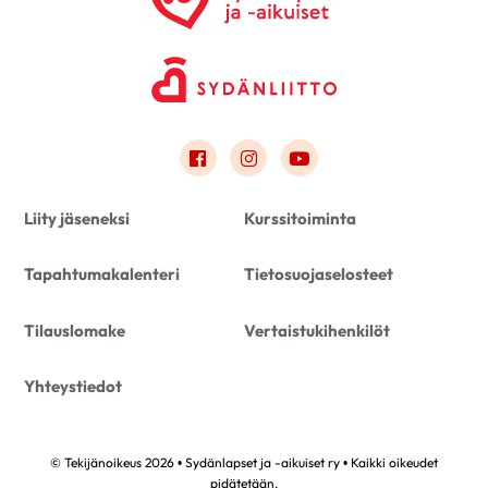
Link to facebook
Link to instagram
Link to youtube
Liity jäseneksi
Kurssitoiminta
Tapahtumakalenteri
Tietosuojaselosteet
Tilauslomake
Vertaistukihenkilöt
Yhteystiedot
© Tekijänoikeus 2026 • Sydänlapset ja -aikuiset ry • Kaikki oikeudet
pidätetään.