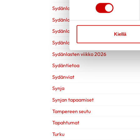
Sydänlasten viikko 2022
Sydänlasten viikko 2023
Sydänlasten viikko 2024
Kiellä
Sydänlasten viikko 2025
Sydänlasten viikko 2026
Sydäntietoa
Sydänviat
Synja
Synjan tapaamiset
Tampereen seutu
Tapahtumat
Turku