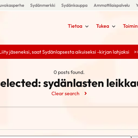
uvokasperhe
Sydänmerkki
Sydänkauppa
Ammattilaispalvelu
Y
Tietoa
Tukea
Toimin
Liity jäseneksi, saat Sydänlapsesta aikuiseksi -kirjan lahjaksi >
0 posts found.
selected:
sydänlasten leikka
Clear search