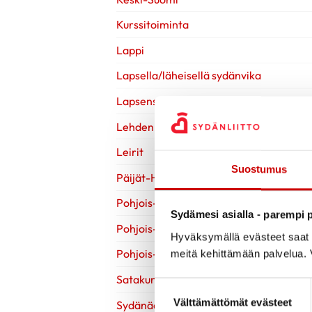
Kurssitoiminta
Lappi
Lapsella/läheisellä sydänvika
Lapsensa menettänyt
Lehden artikkelit
Leirit
Suostumus
Päijät-Häme
Pohjois-Karjala
Sydämesi asialla - parempi p
Pohjois-Pohjanmaa
Hyväksymällä evästeet saat s
Pohjois-Savo
meitä kehittämään palvelua. V
Satakunta
Suostumuksen valinta
Välttämättömät evästeet
Sydänääniä