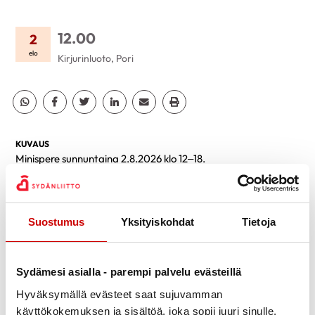
12.00
2
elo
Kirjurinluoto, Pori
Jaa Whatsapp
Jaa Facebook
Jaa Twitter
Jaa Linkedin
Jaa Email
Jaa Print
KUVAUS
Minispere sunnuntaina 2.8.2026 klo 12–18.
Tänä vuonna meillä mahdollisuus osallistua omaan VIP-tilaan,
joka meidän käytössä ja siellä meillä menuna:
Briossisämpylöitä, naudan jauhelihapihvejä, huikeen pulled
Suostumus
Yksityiskohdat
Tietoja
pork, lohkoperunoita, jääsalaattia, punasipulia, kurkkua,
tomaattia, cheddarjuustoa, coleslaw, majoneesit. Jälkkärinä
masaliisa.
Sydämesi asialla - parempi palvelu evästeillä
Tilaisuudessa esiintyy jättisuosiosta nauttiva Lauri Haav joka
Hyväksymällä evästeet saat sujuvamman
on Jyväskylästä kotoisin oleva, räpin, popin ja R’n’B:n
käyttökokemuksen ja sisältöä, joka sopii juuri sinulle.