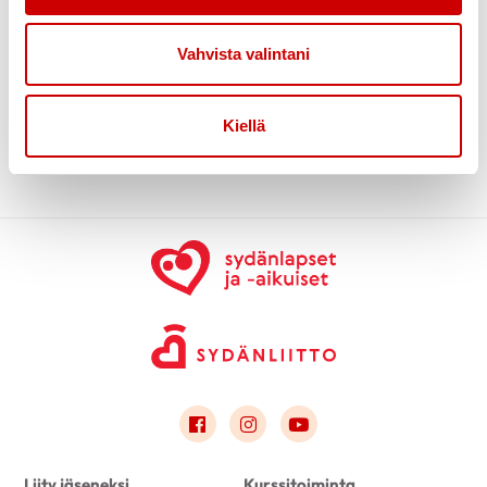
LISÄTIEDOT
Heli p. 050 463 4897
Vahvista valintani
JÄRJESTÄJÄ
Satakunnan alueosasto Sydänlapset ja -aikuiset ry
Kiellä
Link to facebook
Link to instagram
Link to youtube
Liity jäseneksi
Kurssitoiminta