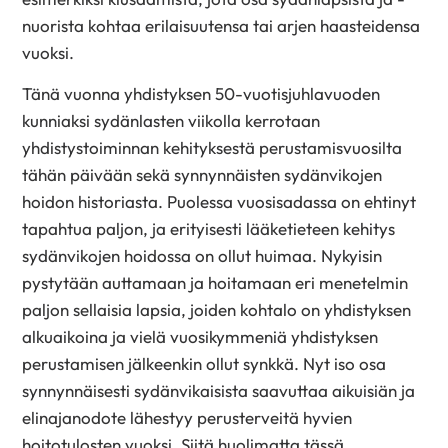
nuorista kohtaa erilaisuutensa tai arjen haasteidensa
vuoksi.
Tänä vuonna yhdistyksen 50-vuotisjuhlavuoden
kunniaksi sydänlasten viikolla kerrotaan
yhdistystoiminnan kehityksestä perustamisvuosilta
tähän päivään sekä synnynnäisten sydänvikojen
hoidon historiasta. Puolessa vuosisadassa on ehtinyt
tapahtua paljon, ja erityisesti lääketieteen kehitys
sydänvikojen hoidossa on ollut huimaa. Nykyisin
pystytään auttamaan ja hoitamaan eri menetelmin
paljon sellaisia lapsia, joiden kohtalo on yhdistyksen
alkuaikoina ja vielä vuosikymmeniä yhdistyksen
perustamisen jälkeenkin ollut synkkä. Nyt iso osa
synnynnäisesti sydänvikaisista saavuttaa aikuisiän ja
elinajanodote lähestyy perusterveitä hyvien
hoitotulosten vuoksi. Siitä huolimatta tässä