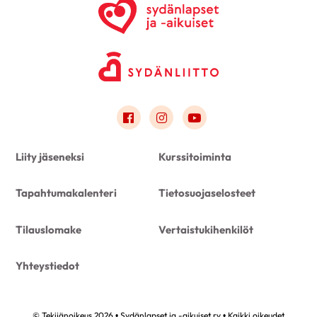
Link to facebook
Link to instagram
Link to youtube
Liity jäseneksi
Kurssitoiminta
Tapahtumakalenteri
Tietosuojaselosteet
Tilauslomake
Vertaistukihenkilöt
Yhteystiedot
© Tekijänoikeus 2026 • Sydänlapset ja -aikuiset ry • Kaikki oikeudet