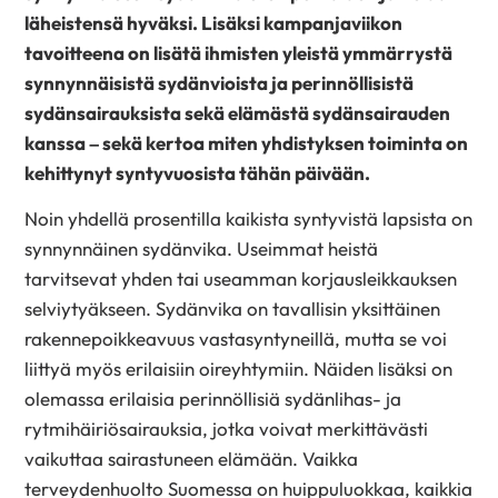
läheistensä hyväksi. Lisäksi kampanjaviikon
tavoitteena on lisätä ihmisten yleistä ymmärrystä
synnynnäisistä sydänvioista ja perinnöllisistä
sydänsairauksista sekä elämästä sydänsairauden
kanssa – sekä kertoa miten yhdistyksen toiminta on
kehittynyt syntyvuosista tähän päivään.
Noin yhdellä prosentilla kaikista syntyvistä lapsista on
synnynnäinen sydänvika. Useimmat heistä
tarvitsevat yhden tai useamman korjausleikkauksen
selviytyäkseen. Sydänvika on tavallisin yksittäinen
rakennepoikkeavuus vastasyntyneillä, mutta se voi
liittyä myös erilaisiin oireyhtymiin. Näiden lisäksi on
olemassa erilaisia perinnöllisiä sydänlihas- ja
rytmihäiriösairauksia, jotka voivat merkittävästi
vaikuttaa sairastuneen elämään. Vaikka
terveydenhuolto Suomessa on huippuluokkaa, kaikkia