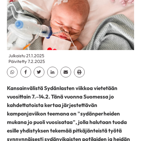
Julkaistu 21.1.2025
Päivitetty 7.2.2025
Jaa Whatsapp
Jaa Facebook
Jaa Twitter
Jaa Linkedin
Jaa Email
Jaa Print
Kansainvälistä Sydänlasten viikkoa vietetään
vuosittain 7.–14.2. Tänä vuonna Suomessa jo
kahdettatoista kertaa järjestettävän
kampanjaviikon teemana on ”sydänperheiden
mukana jo puoli vuosisataa”, jolla halutaan tuoda
esille yhdistyksen tekemää pitkäjänteistä työtä
synnynnäisesti sydänvikaisten potilaiden ja heidän