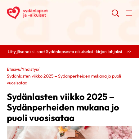
Liity jäseneksi, saat Sydänlapsesta aikuiseksi -kirjan lahjaksi >>
Etusivu
/
Yhdistys
/
Sydänlasten viikko 2025 – Sydänperheiden mukana jo puoli
vuosisataa
Sydänlasten viikko 2025 –
Sydänperheiden mukana jo
puoli vuosisataa