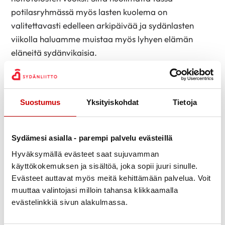
potilasryhmässä myös lasten kuolema on
valitettavasti edelleen arkipäivää ja sydänlasten
viikolla haluamme muistaa myös lyhyen elämän
eläneitä sydänvikaisia.
Kampanjaviikon aikana kerrotaan erilaisia
sydäntarinoita. Tarinoita ja tietoisuutta jaetaan
sosiaalisen median kanavissa. Lisäksi yhdistys
Suostumus
Yksityiskohdat
Tietoja
järjestää kampanjaviikon aikana useampia
vertaiskeskusteluja etäyhteyksin sekä kardiologi Eero
Sydämesi asialla - parempi palvelu evästeillä
Jokisen verkkoluennon sydänvikojen hoidosta ennen
ja nyt.
Hyväksymällä evästeet saat sujuvamman
käyttökokemuksen ja sisältöä, joka sopii juuri sinulle.
Yhdistyksen alueosastot järjestävät erilaisia
Evästeet auttavat myös meitä kehittämään palvelua. Voit
paikallisia tapahtumia ja tempauksia, joilla lisätään
muuttaa valintojasi milloin tahansa klikkaamalla
tietoisuutta synnynnäisistä sydänsairauksista sekä
evästelinkkiä sivun alakulmassa.
vertaistoimintaa jäsenille. Muutamissa kaupungeissa