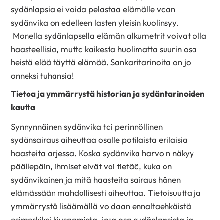
sydänlapsia ei voida pelastaa elämälle vaan
sydänvika on edelleen lasten yleisin kuolinsyy.
Monella sydänlapsella elämän alkumetrit voivat olla
haasteellisia, mutta kaikesta huolimatta suurin osa
heistä elää täyttä elämää. Sankaritarinoita on jo
onneksi tuhansia!
Tietoa ja ymmärrystä historian ja sydäntarinoiden
kautta
Synnynnäinen sydänvika tai perinnöllinen
sydänsairaus aiheuttaa osalle potilaista erilaisia
haasteita arjessa. Koska sydänvika harvoin näkyy
päällepäin, ihmiset eivät voi tietää, kuka on
sydänvikainen ja mitä haasteita sairaus hänen
elämässään mahdollisesti aiheuttaa. Tietoisuutta ja
ymmärrystä lisäämällä voidaan ennaltaehkäistä
esimerkiksi kiusaamista, jota osa sydänlapsista ja -