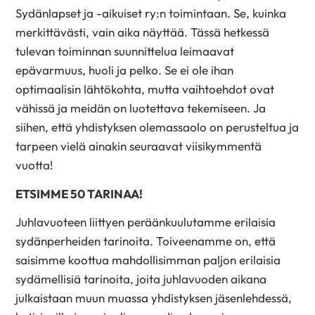
Sydänlapset ja -aikuiset ry:n toimintaan. Se, kuinka
merkittävästi, vain aika näyttää. Tässä hetkessä
tulevan toiminnan suunnittelua leimaavat
epävarmuus, huoli ja pelko. Se ei ole ihan
optimaalisin lähtökohta, mutta vaihtoehdot ovat
vähissä ja meidän on luotettava tekemiseen. Ja
siihen, että yhdistyksen olemassaolo on perusteltua ja
tarpeen vielä ainakin seuraavat viisikymmentä
vuotta!
ETSIMME 50 TARINAA!
Juhlavuoteen liittyen peräänkuulutamme erilaisia
sydänperheiden tarinoita. Toiveenamme on, että
saisimme koottua mahdollisimman paljon erilaisia
sydämellisiä tarinoita, joita juhlavuoden aikana
julkaistaan muun muassa yhdistyksen jäsenlehdessä,