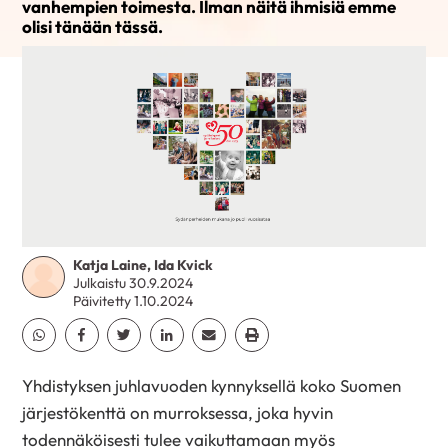
vanhempien toimesta. Ilman näitä ihmisiä emme
olisi tänään tässä.
Katja Laine, Ida Kvick
Julkaistu 30.9.2024
Päivitetty 1.10.2024
Jaa Whatsapp
Jaa Facebook
Jaa Twitter
Jaa Linkedin
Jaa Email
Jaa Print
Yhdistyksen juhlavuoden kynnyksellä koko Suomen
järjestökenttä on murroksessa, joka hyvin
todennäköisesti tulee vaikuttamaan myös