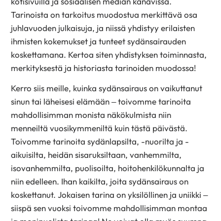
kotisivuilla ja sosiaalisen median kanavissa.
Tarinoista on tarkoitus muodostua merkittävä osa
juhlavuoden julkaisuja, ja niissä yhdistyy erilaisten
ihmisten kokemukset ja tunteet sydänsairauden
koskettamana. Kertoa siten yhdistyksen toiminnasta,
merkityksestä ja historiasta tarinoiden muodossa!
Kerro siis meille, kuinka sydänsairaus on vaikuttanut
sinun tai läheisesi elämään – toivomme tarinoita
mahdollisimman monista näkökulmista niin
menneiltä vuosikymmeniltä kuin tästä päivästä.
Toivomme tarinoita sydänlapsilta, -nuorilta ja -
aikuisilta, heidän sisaruksiltaan, vanhemmilta,
isovanhemmilta, puolisoilta, hoitohenkilökunnalta ja
niin edelleen. Ihan kaikilta, joita sydänsairaus on
koskettanut. Jokaisen tarina on yksilöllinen ja uniikki –
siispä sen vuoksi toivomme mahdollisimman montaa