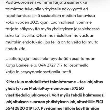
Vastavuoroisesti voimme tarjota esimerkiksi
toimintaa tukevalle yritykselle näkyvyyttä eri
tapahtumissa sekä sosiaalisen median kanavissa
koko vuoden 2025 ajan. Luonnollisesti voimme
tarjota näkyvyyttä myös yhdistyksen jäsenlehdessä
sekä kotisivuilla. Otamme mielellämme vastaan
muitakin ehdotuksia, jos teillä on toiveita tai muita
ehdotuksia!
Lisätietoja ja tiedustelut pyydetään osoittamaan
Katja Laineelle p. 044 2727 717 tai osoitteella
katja.laine@sydanlapsetjaaikuiset.fi.
Kiitos kun mahdollistat toimintamme – tee lahjoitus
yhdistyksen MobilePay-numeroon 37560
viestitiedolla juhlavuosi. Voit myös tehdä halutessasi
lahjoituksen suoraan yhdistyksen lahjoitustilille FI41
5541 2820 0191 57. Pyydämme tällöin käyttämään