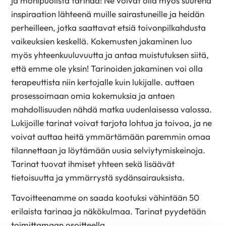
ja monipuolista tarinaa! Ne voivat olla myös suurena
inspiraation lähteenä muille sairastuneille ja heidän
perheilleen, jotka saattavat etsiä toivonpilkahdusta
vaikeuksien keskellä. Kokemusten jakaminen luo
myös yhteenkuuluvuutta ja antaa muistutuksen siitä,
että emme ole yksin! Tarinoiden jakaminen voi olla
terapeuttista niin kertojalle kuin lukijalle. auttaen
prosessoimaan omia kokemuksia ja antaen
mahdollisuuden nähdä matka uudenlaisessa valossa.
Lukijoille tarinat voivat tarjota lohtua ja toivoa, ja ne
voivat auttaa heitä ymmärtämään paremmin omaa
tilannettaan ja löytämään uusia selviytymiskeinoja.
Tarinat tuovat ihmiset yhteen sekä lisäävät
tietoisuutta ja ymmärrystä sydänsairauksista.
Tavoitteenamme on saada kootuksi vähintään 50
erilaista tarinaa ja näkökulmaa. Tarinat pyydetään
toimittamaan osoitteella