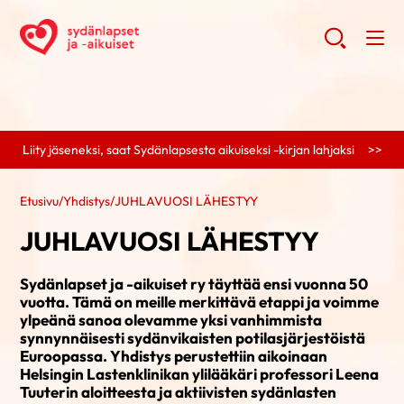
Liity jäseneksi, saat Sydänlapsesta aikuiseksi -kirjan lahjaksi >>
Etusivu
/
Yhdistys
/
JUHLAVUOSI LÄHESTYY
JUHLAVUOSI LÄHESTYY
Sydänlapset ja -aikuiset ry täyttää ensi vuonna 50
vuotta. Tämä on meille merkittävä etappi ja voimme
ylpeänä sanoa olevamme yksi vanhimmista
synnynnäisesti sydänvikaisten potilasjärjestöistä
Euroopassa. Yhdistys perustettiin aikoinaan
Helsingin Lastenklinikan ylilääkäri professori Leena
Tuuterin aloitteesta ja aktiivisten sydänlasten