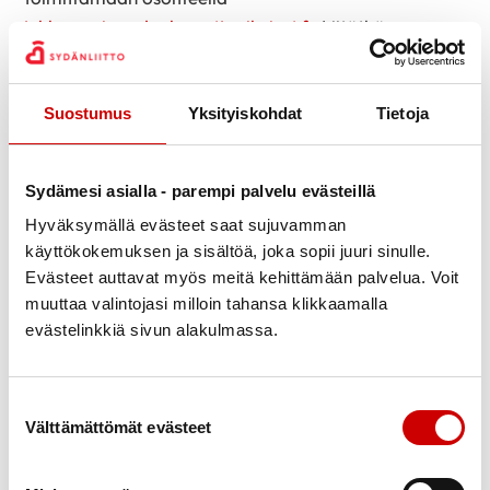
juhlavuosi@sydanlapsetjaaikuiset.fi
. Liitäthän
mukaan yhteystietosi, jotta voimme olla tarvittaessa
sinuun yhteydessä! Jos sinulla on jotainkin kysyttävää
Suostumus
Yksityiskohdat
Tietoja
tai tarvitset lisätietoja tarinasi kokoamisessa, näihin
tiedusteluihin vastaamme myös juhlavuosi-
osoitteessa. Lisätietoja löydät myös yhdistyksen
Sydämesi asialla - parempi palvelu evästeillä
kotisivuilta. Jos olet tarinasi ja kokemuksesi
Hyväksymällä evästeet saat sujuvamman
toimittanut yhdistykselle jo joskus aikaisemmin
käyttökokemuksen ja sisältöä, joka sopii juuri sinulle.
vuosien saatossa, lähetäthän tarinasi meille
Evästeet auttavat myös meitä kehittämään palvelua. Voit
uudestaan, jotta voimme varmistua sen
muuttaa valintojasi milloin tahansa klikkaamalla
käyttämisestä osana juhlavuotta.
evästelinkkiä sivun alakulmassa.
Suostumuksen valinta
Välttämättömät evästeet
TARVITSEMME TUKIJOITA!
Jotta kykenemme ylläpitämään toimintaa, yhdistys