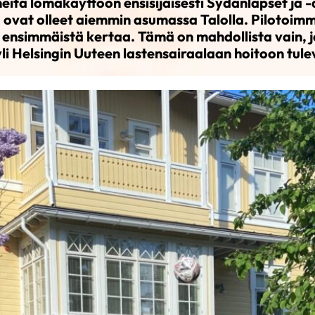
ita lomakäyttöön ensisijaisesti Sydänlapset ja -a
ka ovat olleet aiemmin asumassa Talolla. Pilotoim
 ensimmäistä kertaa. Tämä on mahdollista vain, j
yli Helsingin Uuteen lastensairaalaan hoitoon tule