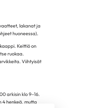
aatteet, lakanat ja
ohjeet huoneessa).
kaappi. Keittiö on
itse ruokaa.
rvikkeita. Viihtyisät
0 arkisin klo 9–16.
n 4 henkeä, mutta