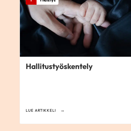
Y
Yhdistys
Hallitustyöskentely
LUE ARTIKKELI