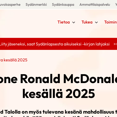
uvokasperhe
Sydänmerkki
Sydänkauppa
Ammattilaispalvelu
Y
Tietoa
Tukea
Toimin
Liity jäseneksi, saat Sydänlapsesta aikuiseksi -kirjan lahjaksi >
a kesällä 2025
ne Ronald McDonald
kesällä 2025
 Talolla on myös tulevana kesänä mahdollisuus ta