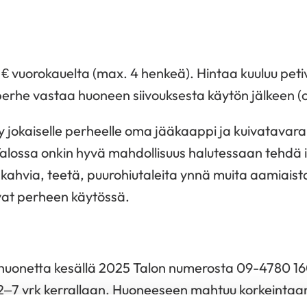
 vuorokauelta (max. 4 henkeä). Hintaa kuuluu petiv
perhe vastaa huoneen siivouksesta käytön jälkeen (
yy jokaiselle perheelle oma jääkaappi ja kuivatavara
 Talossa onkin hyvä mahdollisuus halutessaan tehdä 
a kahvia, teetä, puurohiutaleita ynnä muita aamiaista
 ovat perheen käytössä.
ahuonetta kesällä 2025 Talon numerosta 09-4780 160
2–7 vrk kerrallaan. Huoneeseen mahtuu korkeintaa