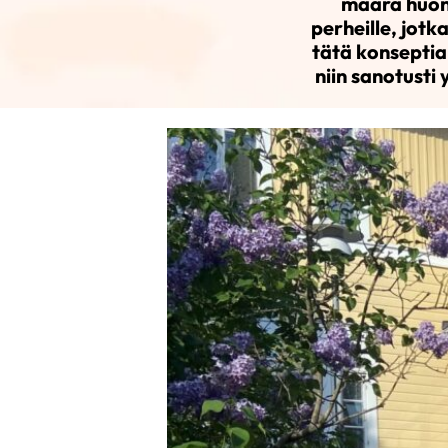
määrä huone
perheille, jot
tätä konseptia
niin sanotusti 