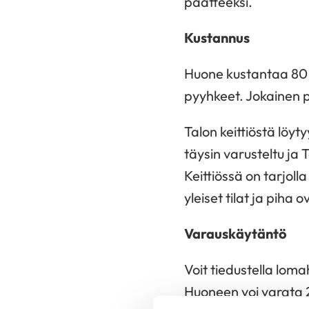
päätteeksi.
Kustannus
Huone kustantaa 80 €
pyyhkeet. Jokainen 
Talon keittiöstä löyt
täysin varusteltu ja
Keittiössä on tarjoll
yleiset tilat ja piha
Varauskäytäntö
Voit tiedustella lom
Huoneen voi varata 