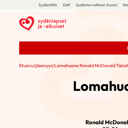
Sydänliitto
Defi
Sydänturvallinen Suomi
Ne
Etusivu
/
jäsenyys
/
Lomahuone Ronald McDonald Talost
Lomahuo
Ronald McDonald