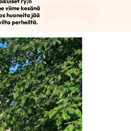
ikuiset ry;n
me viime kesänä
os huoneita jää
vilta perheiltä.