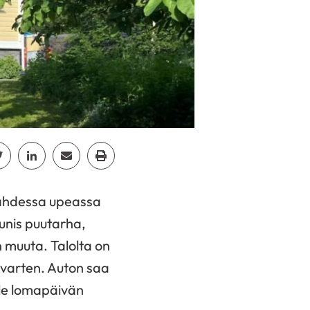
cebook
Jaa Twitter
Jaa Linkedin
Jaa Email
Jaa Print
lahdessa upeassa
unis puutarha,
n muuta. Talolta on
 varten. Auton saa
lle lomapäivän