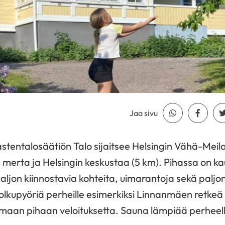
Jaa sivu
Jaa Whatsapp
Jaa Fa
tentalosäätiön Talo sijaitsee Helsingin Vähä-Mei
 merta ja Helsingin keskustaa (5 km). Pihassa on ka
 paljon kiinnostavia kohteita, uimarantoja sekä paljo
olkupyöriä perheille esimerkiksi Linnanmäen retkeä
omaan pihaan veloituksetta. Sauna lämpiää perhee