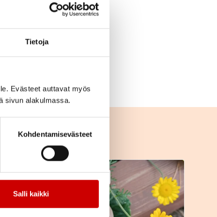
neen saat käyttöösi
12. Tarvittaessa voit
si haluat käydä
Tietoja
aksutiedot).
le. Evästeet auttavat myös
iä sivun alakulmassa.
Kohdentamisevästeet
A
Ajankohtaista, Yhdistys
Salli kaikki