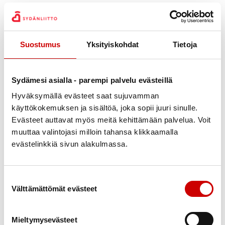
leiriohjaajien kanssa. Leirin omavastuuhinta on
jäseniltä 75 euroa/lapsi, joka pitää sisällään leirin
ohjelman ja täysihoidon. Jäsenistön ulkopuolisilta
Suostumus
Yksityiskohdat
Tietoja
omavastuuhinta on 150 euroa/lapsi.
Tavoitteet
Sydämesi asialla - parempi palvelu evästeillä
Leirin tavoitteena on tarjota sydänlapsille ja heidän
Hyväksymällä evästeet saat sujuvamman
sisaruksilleen uusia, itsetuntoa vahvistavia
käyttökokemuksen ja sisältöä, joka sopii juuri sinulle.
kokemuksia. Leirillä osallistujat voivat saada uusia
Evästeet auttavat myös meitä kehittämään palvelua. Voit
ystäviä niin sydänlapsista kuin heidän sisaruksistaan
muuttaa valintojasi milloin tahansa klikkaamalla
sekä tutustua yhdistyksen toimintaan. Leirin aikana
evästelinkkiä sivun alakulmassa.
lapset pääsevät kokeilemaan uusia asioita ja hieman
myös haastamaan itseään ja siten näkemään, että
Suostumuksen valinta
sydänviasta huolimatta voi tehdä paljon erilaisia
Välttämättömät evästeet
jännittäviä asioita!
Leirin aikana puhutaan sydänvioista ja niihin
Mieltymysevästeet