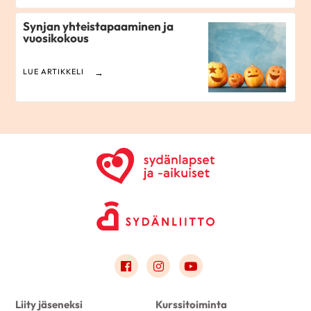
Synjan yhteistapaaminen ja
vuosikokous
LUE ARTIKKELI
Link to facebook
Link to instagram
Link to youtube
Liity jäseneksi
Kurssitoiminta