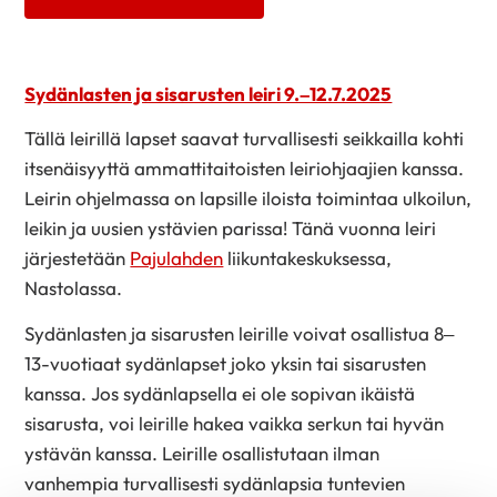
Sydänlasten ja sisarusten leiri 9.–12.7.2025
Tällä leirillä lapset saavat turvallisesti seikkailla kohti
itsenäisyyttä ammattitaitoisten leiriohjaajien kanssa.
Leirin ohjelmassa on lapsille iloista toimintaa ulkoilun,
leikin ja uusien ystävien parissa! Tänä vuonna leiri
järjestetään
Pajulahden
liikuntakeskuksessa,
Nastolassa.
Sydänlasten ja sisarusten leirille voivat osallistua 8–
13-vuotiaat sydänlapset joko yksin tai sisarusten
kanssa. Jos sydänlapsella ei ole sopivan ikäistä
sisarusta, voi leirille hakea vaikka serkun tai hyvän
ystävän kanssa. Leirille osallistutaan ilman
vanhempia turvallisesti sydänlapsia tuntevien