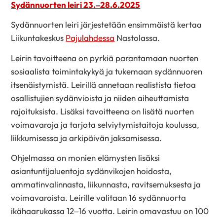
Sydännuorten leiri 23.–28.6.2025
Sydännuorten leiri järjestetään ensimmäistä kertaa
Liikuntakeskus
Pajulahdessa
Nastolassa.
Leirin tavoitteena on pyrkiä parantamaan nuorten
sosiaalista toimintakykyä ja tukemaan sydännuoren
itsenäistymistä. Leirillä annetaan realistista tietoa
osallistujien sydänvioista ja niiden aiheuttamista
rajoituksista. Lisäksi tavoitteena on lisätä nuorten
voimavaroja ja tarjota selviytymistaitoja koulussa,
liikkumisessa ja arkipäivän jaksamisessa.
Ohjelmassa on monien elämysten lisäksi
asiantuntijaluentoja sydänvikojen hoidosta,
ammatinvalinnasta, liikunnasta, ravitsemuksesta ja
voimavaroista.
Leirille valitaan 16 sydännuorta
ikähaarukassa 12–16 vuotta. Leirin omavastuu on 100