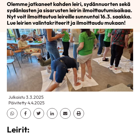
Olemme jatkaneet kahden leiri, sydännuorten sekä
sydänlasten ja sisarusten leirin ilmoittautumisaikaa.
Nyt voit ilmoittautua leireille sunnuntai 16.3. saakka.
Lue leirien valintakriteerit ja ilmoittaudu mukaan!
Julkaistu 3.3.2025
Päivitetty 4.4.2025
Jaa Whatsapp
Jaa Facebook
Jaa Twitter
Jaa Linkedin
Jaa Email
Jaa Print
Leirit: