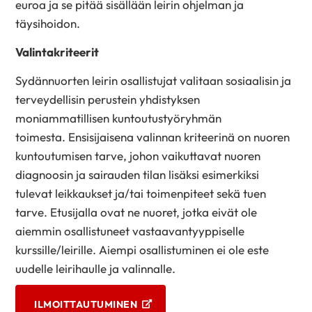
euroa ja se pitää sisällään leirin ohjelman ja
täysihoidon.
Valintakriteerit
Sydännuorten leirin osallistujat valitaan sosiaalisin ja
terveydellisin perustein yhdistyksen
moniammatillisen kuntoutustyöryhmän
toimesta.
Ensisija
isena valinnan kriteerinä on nuoren
kuntoutumisen tarve, johon vaikuttavat nuoren
diagnoosin ja sairauden tilan lisäksi esimerkiksi
tulevat leikkaukset ja/tai toimenpiteet sekä tuen
tarve.
Etusijalla ovat ne nuoret, jotka eivät ole
aiemmin osallistuneet vastaavantyyppiselle
kurssille/leirille. Aiempi osallistuminen ei ole este
uudelle leirihaulle ja valinnalle.
ILMOITTAUTUMINEN