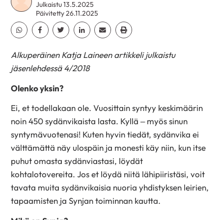
Julkaistu 13.5.2025
Päivitetty 26.11.2025
Jaa Whatsapp
Jaa Facebook
Jaa Twitter
Jaa Linkedin
Jaa Email
Jaa Print
Alkuperäinen Katja Laineen artikkeli julkaistu
jäsenlehdessä 4/2018
Olenko yksin?
Ei, et todellakaan ole. Vuosittain syntyy keskimäärin
noin 450 sydänvikaista lasta. Kyllä – myös sinun
syntymävuotenasi! Kuten hyvin tiedät, sydänvika ei
välttämättä näy ulospäin ja monesti käy niin, kun itse
puhut omasta sydänviastasi, löydät
kohtalotovereita. Jos et löydä niitä lähipiiristäsi, voit
tavata muita sydänvikaisia nuoria yhdistyksen leirien,
tapaamisten ja Synjan toiminnan kautta.