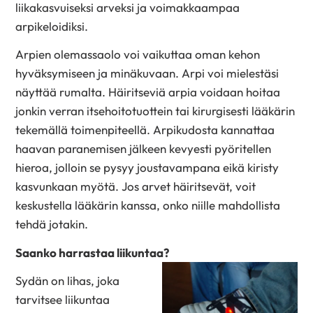
liikakasvuiseksi arveksi ja voimakkaampaa
arpikeloidiksi.
Arpien olemassaolo voi vaikuttaa oman kehon
hyväksymiseen ja minäkuvaan. Arpi voi mielestäsi
näyttää rumalta. Häiritseviä arpia voidaan hoitaa
jonkin verran itsehoitotuottein tai kirurgisesti lääkärin
tekemällä toimenpiteellä. Arpikudosta kannattaa
haavan paranemisen jälkeen kevyesti pyöritellen
hieroa, jolloin se pysyy joustavampana eikä kiristy
kasvunkaan myötä. Jos arvet häiritsevät, voit
keskustella lääkärin kanssa, onko niille mahdollista
tehdä jotakin.
Saanko harrastaa liikuntaa?
Sydän on lihas, joka
tarvitsee liikuntaa