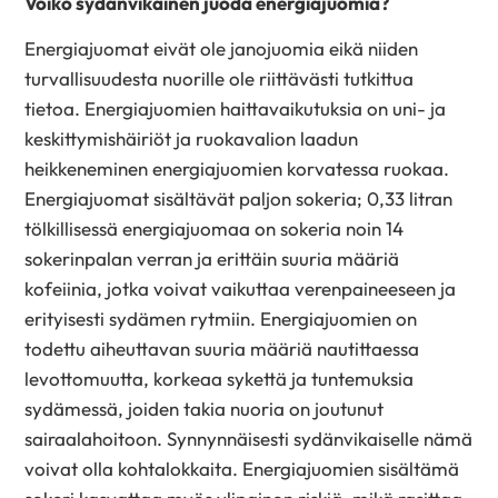
Voiko sydänvikainen juoda energiajuomia?
Energiajuomat eivät ole janojuomia eikä niiden
turvallisuudesta nuorille ole riittävästi tutkittua
tietoa. Energiajuomien haittavaikutuksia on uni- ja
keskittymishäiriöt ja ruokavalion laadun
heikkeneminen energiajuomien korvatessa ruokaa.
Energiajuomat sisältävät paljon sokeria; 0,33 litran
tölkillisessä energiajuomaa on sokeria noin 14
sokerinpalan verran ja erittäin suuria määriä
kofeiinia, jotka voivat vaikuttaa verenpaineeseen ja
erityisesti sydämen rytmiin. Energiajuomien on
todettu aiheuttavan suuria määriä nautittaessa
levottomuutta, korkeaa sykettä ja tuntemuksia
sydämessä, joiden takia nuoria on joutunut
sairaalahoitoon. Synnynnäisesti sydänvikaiselle nämä
voivat olla kohtalokkaita. Energiajuomien sisältämä