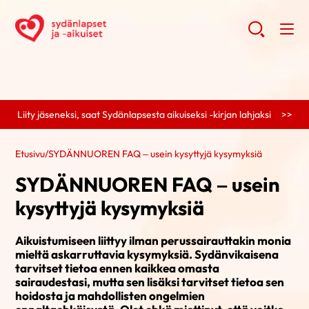
Liity jäseneksi, saat Sydänlapsesta aikuiseksi -kirjan lahjaksi >>
Etusivu
/
SYDÄNNUOREN FAQ – usein kysyttyjä kysymyksiä
SYDÄNNUOREN FAQ – usein
kysyttyjä kysymyksiä
Aikuistumiseen liittyy ilman perussairauttakin monia
mieltä askarruttavia kysymyksiä. Sydänvikaisena
tarvitset tietoa ennen kaikkea omasta
sairaudestasi, mutta sen lisäksi tarvitset tietoa sen
hoidosta ja mahdollisten ongelmien