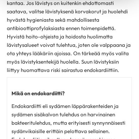
kantaa. Jos lävistys on kuitenkin ehdottomasti
saatava, valitse lävistyksenä korvakorut ja huolehdi
hyvästä hygieniasta sekä mahdollisesta
antibioottiprofylaksiasta ennen toimenpidettä.
Hyvistä hoito-ohjeista ja hoidosta huolimatta
lävistysalueet voivat tulehtua, joten ole valppaana ja
ota yhteys lääkäriin ajoissa. On tärkeää myös valita
myös lävistyksentekijä huolella. Suun lävistyksiin
liittyy huomattava riski sairastua endokardiittiin.
Mikä on endokardiitti?
Endokardiitti eli sydämen läppärakenteiden ja
sydämen sisäkalvon tulehdus on harvinainen
bakteeritulehdus, mutta erityisesti synnynnäisesti
sydänvikaisille erittäin pelottava sellainen.