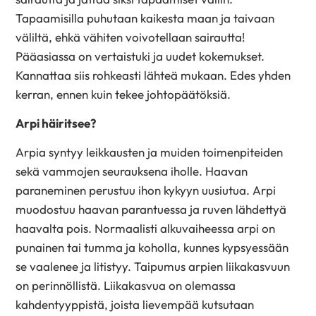
Tapaamisilla puhutaan kaikesta maan ja taivaan
väliltä, ehkä vähiten voivotellaan sairautta!
Pääasiassa on vertaistuki ja uudet kokemukset.
Kannattaa siis rohkeasti lähteä mukaan. Edes yhden
kerran, ennen kuin tekee johtopäätöksiä.
Arpi häiritsee?
Arpia syntyy leikkausten ja muiden toimenpiteiden
sekä vammojen seurauksena iholle. Haavan
paraneminen perustuu ihon kykyyn uusiutua. Arpi
muodostuu haavan parantuessa ja ruven lähdettyä
haavalta pois. Normaalisti alkuvaiheessa arpi on
punainen tai tumma ja koholla, kunnes kypsyessään
se vaalenee ja litistyy. Taipumus arpien liikakasvuun
on perinnöllistä. Liikakasvua on olemassa
kahdentyyppistä, joista lievempää kutsutaan