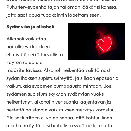
Puhu terveydenhoitajan tai oman lääkärisi kanssa,
jotta saat apua tupakoinnin lopettamiseen.
Sydänvika ja alkoholi
Alkoholi vaikuttaa
haitallisesti kaikkien
elimistöön eikä turvallista
käytön rajaa ole
määriteltävissä. Alkoholi heikentää välittömästi
sydänlihaksen supistusvireyttä, ja sillä on epäsuoria
vaikutuksia sydämen pumppaustoimintaan. Jos
sydämen supistumiskyky on sydänvian vuoksi
heikentynyt, alkoholin verisuonia laajentavan ja
nestettä poistavan vaikutuksen merkitys korostuu.
Y
leisesti ottaen ei voida sanoa, että kohtuullinen
alkoholinkäyttö olisi haitallista sydämelle, mutta