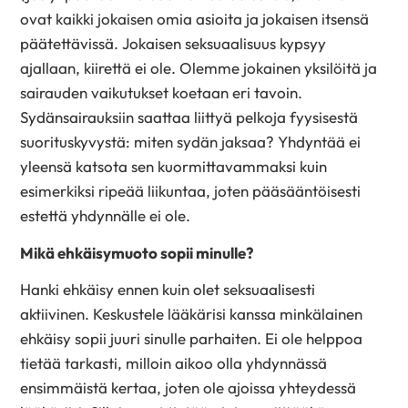
ovat kaikki jokaisen omia asioita ja jokaisen itsensä
päätettävissä. Jokaisen seksuaalisuus kypsyy
ajallaan, kiirettä ei ole. Olemme jokainen yksilöitä ja
sairauden vaikutukset koetaan eri tavoin.
Sydänsairauksiin saattaa liittyä pelkoja fyysisestä
suorituskyvystä: miten sydän jaksaa? Yhdyntää ei
yleensä katsota sen kuormittavammaksi kuin
esimerkiksi ripeää liikuntaa, joten pääsääntöisesti
estettä yhdynnälle ei ole.
Mikä ehkäisymuoto sopii minulle?
Hanki ehkäisy ennen kuin olet seksuaalisesti
aktiivinen. Keskustele lääkärisi kanssa minkälainen
ehkäisy sopii juuri sinulle parhaiten. Ei ole helppoa
tietää tarkasti, milloin aikoo olla yhdynnässä
ensimmäistä kertaa, joten ole ajoissa yhteydessä