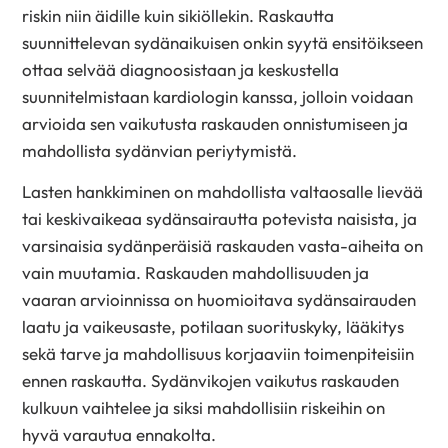
riskin niin äidille kuin sikiöllekin. Raskautta
suunnittelevan sydänaikuisen onkin syytä ensitöikseen
ottaa selvää diagnoosistaan ja keskustella
suunnitelmistaan kardiologin kanssa, jolloin voidaan
arvioida sen vaikutusta raskauden onnistumiseen ja
mahdollista sydänvian periytymistä.
Lasten hankkiminen on mahdollista valtaosalle lievää
tai keskivaikeaa sydänsairautta potevista naisista, ja
varsinaisia sydänperäisiä raskauden vasta-aiheita on
vain muutamia. Raskauden mahdollisuuden ja
vaaran arvioinnissa on huomioitava sydänsairauden
laatu ja vaikeusaste, potilaan suorituskyky, lääkitys
sekä tarve ja mahdollisuus korjaaviin toimenpiteisiin
ennen raskautta. Sydänvikojen vaikutus raskauden
kulkuun vaihtelee ja siksi mahdollisiin riskeihin on
hyvä varautua ennakolta.