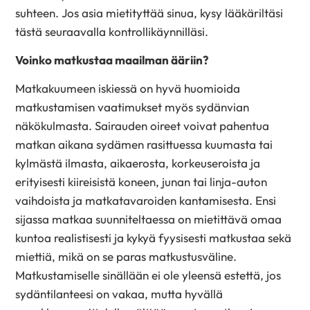
suhteen. Jos asia mietityttää sinua, kysy lääkäriltäsi
tästä seuraavalla kontrollikäynnilläsi.
Voinko matkustaa maailman ääriin?
Matkakuumeen iskiessä on hyvä huomioida
matkustamisen vaatimukset myös sydänvian
näkökulmasta. Sairauden oireet voivat pahentua
matkan aikana sydämen rasittuessa kuumasta tai
kylmästä ilmasta, aikaerosta, korkeuseroista ja
erityisesti
kiireisistä koneen, junan tai linja-auton
vaihdoista ja matkatavaroiden kantamisesta. Ensi
sijassa matkaa suunniteltaessa on mietittävä omaa
kuntoa realistisesti ja kykyä
fyysisesti matkustaa sekä
miettiä, mikä on se paras matkustusväline.
Matkustamiselle sinällään ei ole yleensä estettä, jos
sydäntilanteesi on vakaa, mutta hyvällä