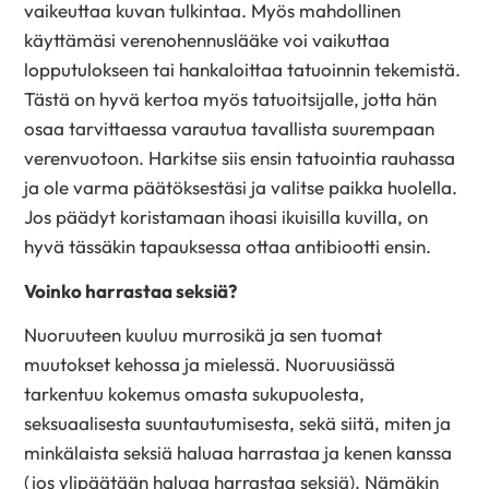
vaikeuttaa kuvan tulkintaa. Myös mahdollinen
käyttämäsi verenohennuslääke voi vaikuttaa
lopputulokseen tai hankaloittaa tatuoinnin tekemistä.
Tästä on hyvä kertoa myös tatuoitsijalle, jotta hän
osaa tarvittaessa varautua tavallista suurempaan
verenvuotoon. Harkitse siis ensin tatuointia rauhassa
ja ole varma päätöksestäsi ja valitse paikka huolella.
Jos päädyt koristamaan ihoasi ikuisilla kuvilla, on
hyvä tässäkin tapauksessa ottaa antibiootti ensin.
Voinko harrastaa seksiä?
Nuoruuteen kuuluu murrosikä ja sen tuomat
muutokset kehossa ja mielessä. Nuoruusiässä
tarkentuu kokemus omasta sukupuolesta,
seksuaalisesta suuntautumisesta, sekä siitä, miten ja
minkälaista seksiä haluaa harrastaa ja kenen kanssa
(jos ylipäätään haluaa harrastaa seksiä). Nämäkin