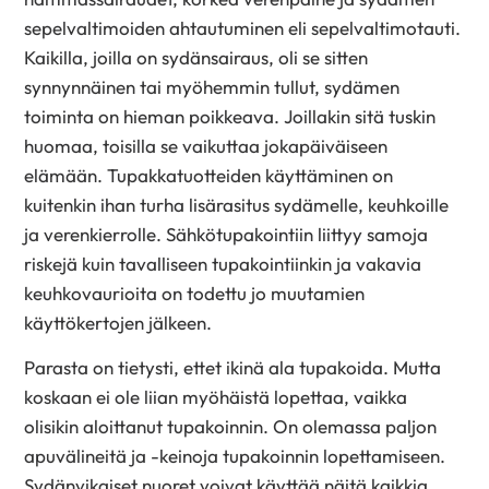
sepelvaltimoiden ahtautuminen eli sepelvaltimotauti.
Kaikilla, joilla on sydänsairaus, oli se sitten
synnynnäinen tai myöhemmin tullut, sydämen
toiminta on hieman poikkeava. Joillakin sitä tuskin
huomaa, toisilla se vaikuttaa jokapäiväiseen
elämään. Tupakkatuotteiden käyttäminen on
kuitenkin ihan turha lisärasitus sydämelle, keuhkoille
ja verenkierrolle. Sähkötupakointiin liittyy samoja
riskejä kuin tavalliseen tupakointiinkin ja vakavia
keuhkovaurioita on todettu jo muutamien
käyttökertojen jälkeen.
Parasta on tietysti, ettet ikinä ala tupakoida. Mutta
koskaan ei ole liian myöhäistä lopettaa, vaikka
olisikin aloittanut tupakoinnin. On olemassa paljon
apuvälineitä ja -keinoja tupakoinnin lopettamiseen.
Sydänvikaiset nuoret voivat käyttää näitä kaikkia.