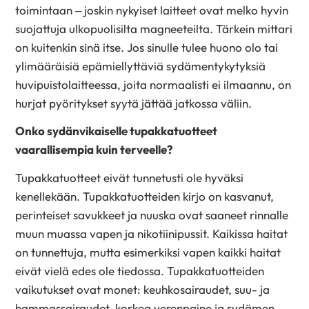
toimintaan – joskin nykyiset laitteet ovat melko hyvin
suojattuja ulkopuolisilta magneeteilta. Tärkein mittari
on kuitenkin sinä itse. Jos sinulle tulee huono olo tai
ylimääräisiä epämiellyttäviä sydämentykytyksiä
huvipuistolaitteessa, joita normaalisti ei ilmaannu, on
hurjat pyöritykset syytä jättää jatkossa väliin.
Onko sydänvikaiselle tupakkatuotteet
vaarallisempia kuin terveelle?
Tupakkatuotteet eivät tunnetusti ole hyväksi
kenellekään. Tupakkatuotteiden kirjo on kasvanut,
perinteiset savukkeet ja nuuska ovat saaneet rinnalle
muun muassa vapen ja nikotiinipussit. Kaikissa haitat
on tunnettuja, mutta esimerkiksi vapen kaikki haitat
eivät vielä edes ole tiedossa. Tupakkatuotteiden
vaikutukset ovat monet: keuhkosairaudet, suu- ja
hammassairaudet, korkea verenpaine ja sydämen