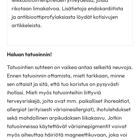
rikotaan limakalvoa. Lisätietoja endokardiitista
ja antibioottiprofylaksiasta löydät kotisivujen
artikkeleista.
Haluan tatuoinnin!
Tatuointien suhteen on vaikea antaa selkeitä neuvoja.
Ennen tatuoinnin ottamista, mieti tarkkaan, minne
sen ottaisit ja sitä, että tuo koristus on pysyvästi
ihollasi. Mieti myös tatuointeihin liittyviä
terveysriskejä, joita ovat mm. paikalliset ihoreaktiot,
allergiat (erityisesti väriaineallergiat), ihotulehdukset
sekä mahdollinen arpikudoksen liikakasvu. Jotkin
tatuoinneissa käytettävät väriainepigmentit voivat
myös aiheuttaa häiriötä magneettikuvaan, joka voi