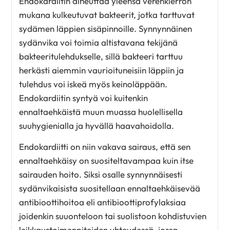
Endokardiitin aiheuttaa yleensä verenkierron
mukana kulkeutuvat bakteerit, jotka tarttuvat
sydämen läppien sisäpinnoille. Synnynnäinen
sydänvika voi toimia altistavana tekijänä
bakteeritulehdukselle, sillä bakteeri tarttuu
herkästi aiemmin vaurioituneisiin läppiin ja
tulehdus voi iskeä myös keinoläppään.
Endokardiitin syntyä voi kuitenkin
ennaltaehkäistä muun muassa huolellisella
suuhygienialla ja hyvällä haavahoidolla.
Endokardiitti on niin vakava sairaus, että sen
ennaltaehkäisy on suositeltavampaa kuin itse
sairauden hoito. Siksi osalle synnynnäisesti
sydänvikaisista suositellaan ennaltaehkäisevää
antibioottihoitoa eli antibioottiprofylaksiaa
joidenkin suuonteloon tai suolistoon kohdistuvien
leikkaustoimenpiteiden yhteydessä, jossa