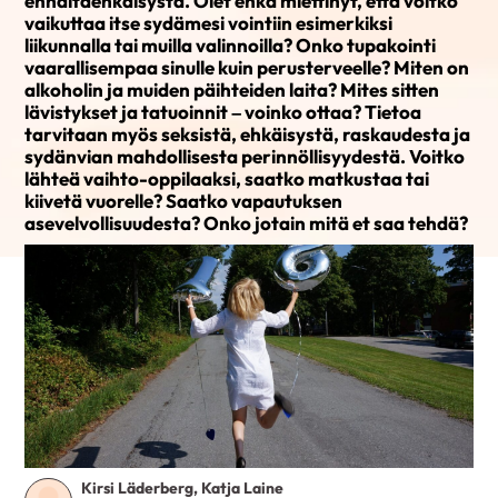
ennaltaehkäisystä. Olet ehkä miettinyt, että voitko
vaikuttaa itse sydämesi vointiin esimerkiksi
liikunnalla tai muilla valinnoilla? Onko tupakointi
vaarallisempaa sinulle kuin perusterveelle? Miten on
alkoholin ja muiden päihteiden laita? Mites sitten
lävistykset ja tatuoinnit – voinko ottaa? Tietoa
tarvitaan myös seksistä, ehkäisystä, raskaudesta ja
sydänvian mahdollisesta perinnöllisyydestä. Voitko
lähteä vaihto-oppilaaksi, saatko matkustaa tai
kiivetä vuorelle? Saatko vapautuksen
asevelvollisuudesta? Onko jotain mitä et saa tehdä?
Kirsi Läderberg, Katja Laine