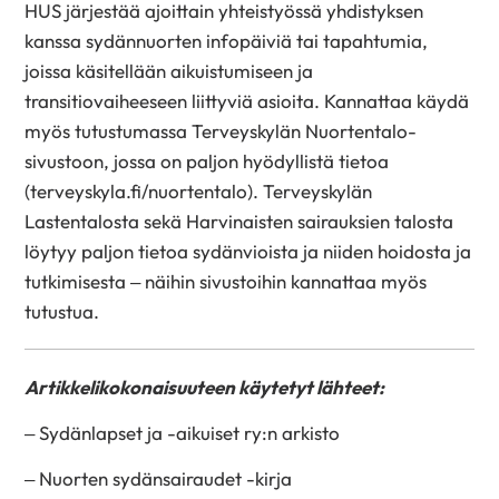
HUS järjestää ajoittain yhteistyössä yhdistyksen
kanssa sydännuorten infopäiviä tai tapahtumia,
joissa käsitellään aikuistumiseen ja
transitiovaiheeseen liittyviä asioita. Kannattaa käydä
myös tutustumassa Terveyskylän Nuortentalo-
sivustoon, jossa on paljon hyödyllistä tietoa
(terveyskyla.fi/nuortentalo). Terveyskylän
Lastentalosta sekä Harvinaisten sairauksien talosta
löytyy paljon tietoa sydänvioista ja niiden hoidosta ja
tutkimisesta – näihin sivustoihin kannattaa myös
tutustua.
Artikkelikokonaisuuteen käytetyt lähteet:
– Sydänlapset ja -aikuiset ry:n arkisto
– Nuorten sydänsairaudet -kirja