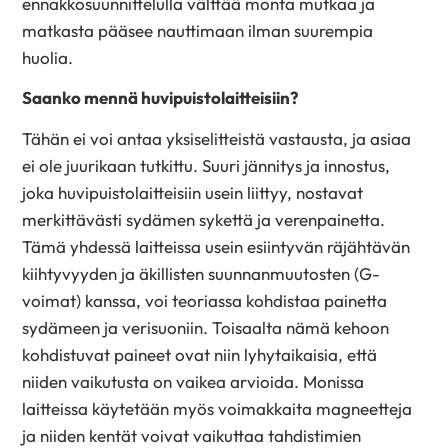
ennakkosuunnittelulla välttää monta mutkaa ja
matkasta pääsee nauttimaan ilman suurempia
huolia.
Saanko mennä huvipuistolaitteisiin?
Tähän ei voi antaa yksiselitteistä vastausta, ja asiaa
ei ole juurikaan tutkittu. Suuri jännitys ja innostus,
joka huvipuistolaitteisiin usein liittyy, nostavat
merkittävästi sydämen sykettä ja verenpainetta.
Tämä yhdessä laitteissa usein esiintyvän räjähtävän
kiihtyvyyden ja äkillisten suunnanmuutosten (G-
voimat) kanssa, voi teoriassa kohdistaa painetta
sydämeen ja verisuoniin. Toisaalta nämä kehoon
kohdistuvat paineet ovat niin lyhytaikaisia, että
niiden vaikutusta on vaikea arvioida. Monissa
laitteissa käytetään myös voimakkaita magneetteja
ja niiden kentät voivat vaikuttaa tahdistimien