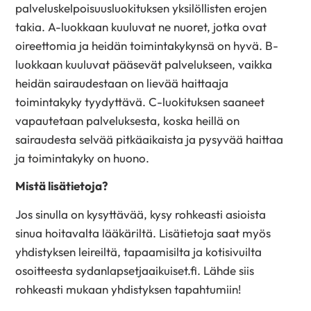
palveluskelpoisuusluokituksen
yksilöllisten erojen
takia. A-luokkaan kuuluvat ne nuoret, jotka ovat
oireettomia ja heidän toimintakykynsä on hyvä. B-
luokkaan kuuluvat pääsevät palvelukseen, vaikka
heidän sairaudestaan on lievää haittaaja
toimintakyky tyydyttävä. C-luokituksen saaneet
vapautetaan palveluksesta, koska heillä on
sairaudesta selvää pitkäaikaista ja pysyvää haittaa
ja toimintakyky on huono.
Mistä lisätietoja?
Jos sinulla on kysyttävää, kysy rohkeasti asioista
sinua hoitavalta lääkäriltä. Lisätietoja saat myös
yhdistyksen leireiltä, tapaamisilta ja kotisivuilta
osoitteesta sydanlapsetjaaikuiset.fi. Lähde siis
rohkeasti mukaan yhdistyksen tapahtumiin!