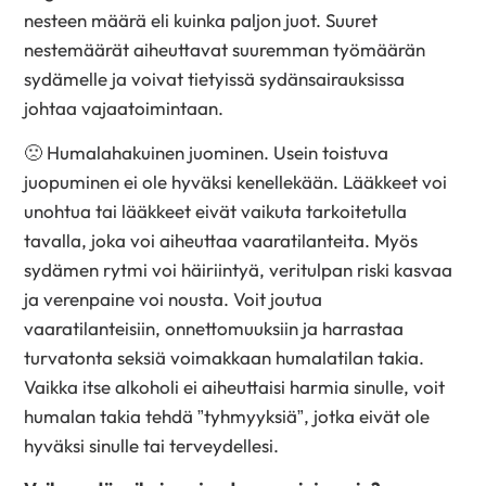
nesteen määrä eli kuinka paljon juot. Suuret
nestemäärät aiheuttavat suuremman työmäärän
sydämelle ja voivat tietyissä sydänsairauksissa
johtaa vajaatoimintaan.
🙁 Humalahakuinen juominen. Usein toistuva
juopuminen ei ole hyväksi kenellekään. Lääkkeet voi
unohtua tai lääkkeet eivät vaikuta tarkoitetulla
tavalla, joka voi aiheuttaa vaaratilanteita. Myös
sydämen rytmi voi häiriintyä, veritulpan riski kasvaa
ja verenpaine voi nousta. Voit joutua
vaaratilanteisiin, onnettomuuksiin ja harrastaa
turvatonta seksiä voimakkaan humalatilan takia.
Vaikka itse alkoholi ei aiheuttaisi harmia sinulle, voit
humalan takia tehdä ”tyhmyyksiä”, jotka eivät ole
hyväksi sinulle tai terveydellesi.