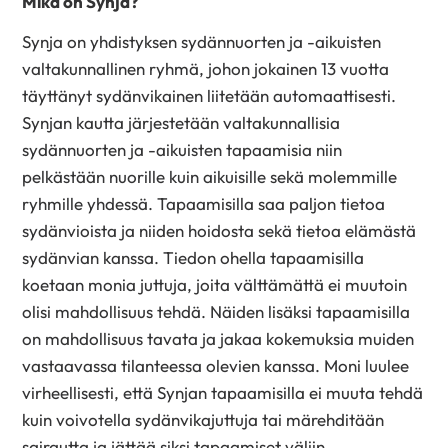
Mikä on Synja?
Synja on yhdistyksen sydännuorten ja -aikuisten
valtakunnallinen ryhmä, johon jokainen 13 vuotta
täyttänyt sydänvikainen liitetään automaattisesti.
Synjan kautta järjestetään valtakunnallisia
sydännuorten ja -aikuisten tapaamisia niin
pelkästään nuorille kuin aikuisille sekä molemmille
ryhmille yhdessä. Tapaamisilla saa paljon tietoa
sydänvioista ja niiden hoidosta sekä tietoa elämästä
sydänvian kanssa. Tiedon ohella tapaamisilla
koetaan monia juttuja, joita välttämättä ei muutoin
olisi mahdollisuus tehdä. Näiden lisäksi tapaamisilla
on mahdollisuus tavata ja jakaa kokemuksia muiden
vastaavassa tilanteessa olevien kanssa. Moni luulee
virheellisesti, että Synjan tapaamisilla ei muuta tehdä
kuin voivotella sydänvikajuttuja tai märehditään
sairautta ja jättää siksi tapaamiset väliin.