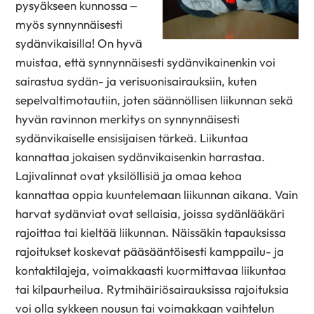
pysyäkseen kunnossa –
myös synnynnäisesti
sydänvikaisilla! On hyvä
muistaa, että synnynnäisesti sydänvikainenkin voi
sairastua sydän- ja verisuonisairauksiin, kuten
sepelvaltimotautiin, joten säännöllisen liikunnan sekä
hyvän ravinnon merkitys on synnynnäisesti
sydänvikaiselle ensisijaisen tärkeä. Liikuntaa
kannattaa jokaisen sydänvikaisenkin harrastaa.
Lajivalinnat ovat yksilöllisiä ja omaa kehoa
kannattaa oppia kuuntelemaan liikunnan aikana. Vain
harvat sydänviat ovat sellaisia, joissa sydänlääkäri
rajoittaa tai kieltää liikunnan. Näissäkin tapauksissa
rajoitukset koskevat pääsääntöisesti kamppailu- ja
kontaktilajeja, voimakkaasti kuormittavaa liikuntaa
tai kilpaurheilua. Rytmihäiriösairauksissa rajoituksia
voi olla sykkeen nousun tai voimakkaan vaihtelun