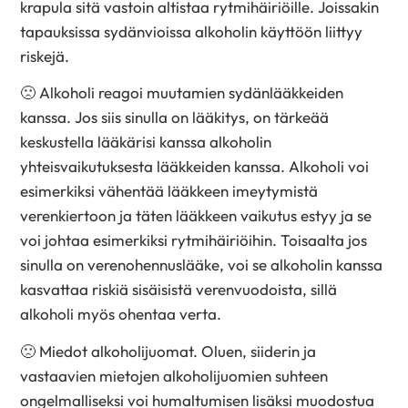
krapula sitä vastoin altistaa rytmihäiriöille. Joissakin
tapauksissa sydänvioissa alkoholin käyttöön liittyy
riskejä.
🙁
Alkoholi reagoi muutamien sydänlääkkeiden
kanssa. Jos siis sinulla on lääkitys, on tärkeää
keskustella lääkärisi kanssa alkoholin
yhteisvaikutuksesta lääkkeiden kanssa. Alkoholi voi
esimerkiksi vähentää lääkkeen imeytymistä
verenkiertoon ja täten lääkkeen vaikutus estyy ja se
voi johtaa esimerkiksi rytmihäiriöihin. Toisaalta jos
sinulla on verenohennuslääke, voi se alkoholin kanssa
kasvattaa riskiä sisäisistä verenvuodoista, sillä
alkoholi myös ohentaa verta.
🙁 Miedot alkoholijuomat. Oluen, siiderin ja
vastaavien mietojen alkoholijuomien suhteen
ongelmalliseksi voi humaltumisen lisäksi muodostua