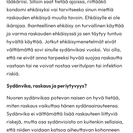
lääkäriisi. Silloin saat tietää ajoissa, riittääkö
kondomi ehkäisyksi vai tarvitseeko sinun miettiä
raskauden ehkäisyä muulla tavoin.
Ehkäisylle ei ole
ikärajaa. Ihanteellinen ehkäisy on turvallinen käyttää
ja varma raskauden ehkäisyssä ja sen täytyy tuntua
hyvältä käyttää. Jotkut ehkäisymenetelmät eivät
välttämättä sovi sinulle sydänvikasi vuoksi. Voi olla,
että ne eivät anna tarpeeksi hyvää suojaa raskautta
vastaan tai ne voivat nostaa veritulpan tai infektion
riskiä.
Sydänvika, raskaus ja periytyvyys?
Nuoren sydänvikaa potevan naisen on hyvä tietää,
miten raskaus vaikuttaa hänen sydänsairauteensa.
Sydänvika ei välttämättä lisää raskauteen liittyviä
riskejä, mutta osa sydänvioista on kuitenkin sellaisia,
että niiden voidaan katsoa aiheuttavan kohonneen