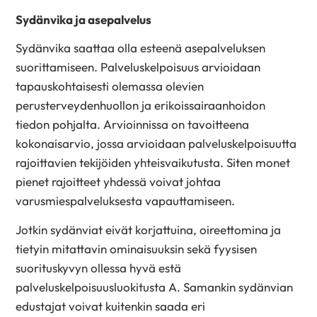
Sydänvika ja asepalvelus
Sydänvika saattaa olla esteenä asepalveluksen
suorittamiseen. Palveluskelpoisuus arvioidaan
tapauskohtaisesti olemassa olevien
perusterveydenhuollon ja erikoissairaanhoidon
tiedon pohjalta. Arvioinnissa on tavoitteena
kokonaisarvio, jossa arvioidaan palveluskelpoisuutta
rajoittavien tekijöiden yhteisvaikutusta. Siten monet
pienet rajoitteet yhdessä voivat johtaa
varusmiespalveluksesta vapauttamiseen.
Jotkin sydänviat eivät korjattuina, oireettomina ja
tietyin mitattavin ominaisuuksin sekä fyysisen
suorituskyvyn ollessa hyvä estä
palveluskelpoisuusluokitusta A. Samankin sydänvian
edustajat voivat kuitenkin saada eri