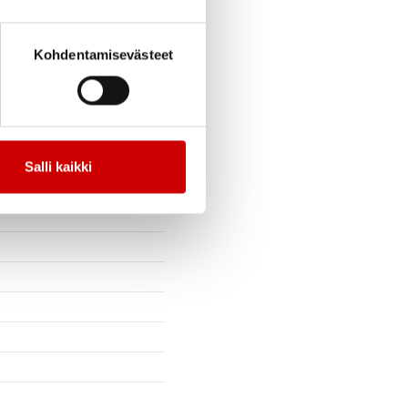
Kohdentamisevästeet
l
Salli kaikki