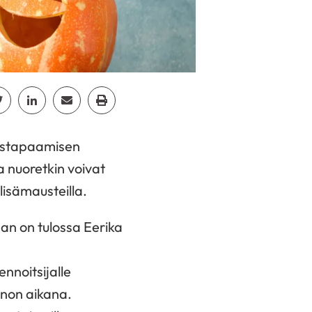
cebook
Jaa Twitter
Jaa Linkedin
Jaa Email
Jaa Print
eistapaamisen
a nuoretkin voivat
lisämausteilla.
an on tulossa Eerika
nnoitsijalle
nnon aikana.