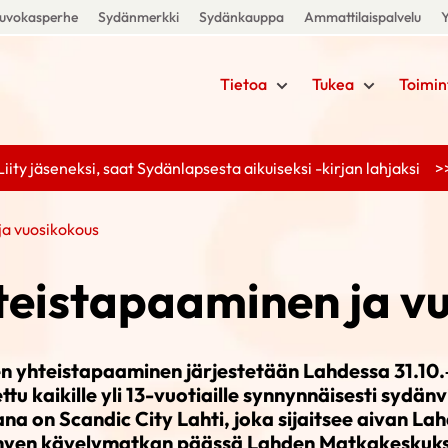
uvokasperhe
Sydänmerkki
Sydänkauppa
Ammattilaispalvelu
Y
Tietoa
Tukea
Toimin
Liity jäseneksi, saat Sydänlapsesta aikuiseksi -kirjan lahjaksi >
ja vuosikokous
teistapaaminen ja v
en yhteistapaaminen järjestetään Lahdessa 31.10.–
ttu kaikille yli 13-vuotiaille synnynnäisesti sydänvi
a on Scandic City Lahti, joka sijaitsee aivan La
yhyen kävelymatkan päässä Lahden Matkakeskuks