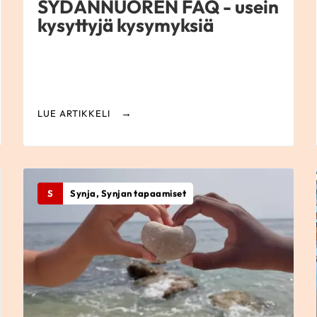
SYDÄNNUOREN FAQ - usein
kysyttyjä kysymyksiä
LUE ARTIKKELI
S
Synja, Synjan tapaamiset