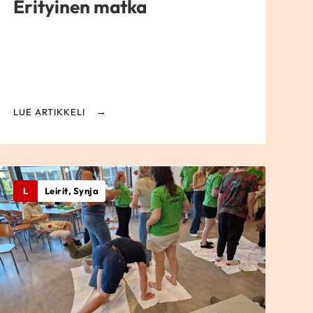
Erityinen matka
LUE ARTIKKELI
L
Leirit, Synja