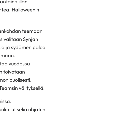
antaina illan
ahtea. Halloweenin
 ajankohdan teemaan
ös valitaan Synjan
alua ja sydämen paloa
yhmään.
rtaa vuodessa
n toivotaan
monipuolisesti.
Teamsin välityksellä.
issa.
uokailut sekä ohjatun