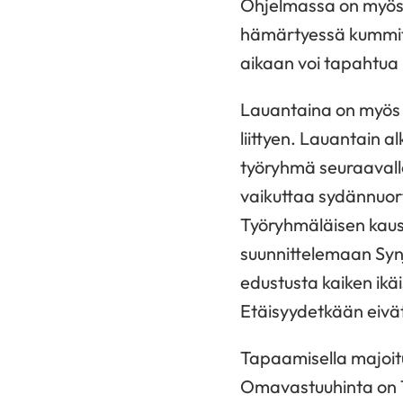
Ohjelmassa on myös r
hämärtyessä kummitus
aikaan voi tapahtu
Lauantaina on myös 
liittyen. Lauantain 
työryhmä seuraavalle
vaikuttaa sydännuort
Työryhmäläisen kaus
suunnittelemaan Syn
edustusta kaiken ikäi
Etäisyydetkään eivät
Tapaamisella majoit
Omavastuuhinta on 75