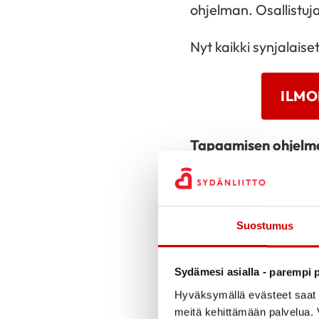
ohjelman. Osallistuj
Nyt kaikki synjalaise
ILMO
Tapaamisen ohjelm
Perjantai 31.10.
16 – 18
Suostumus
18.00 – 19.30
19.30 – 21.00
Sydämesi asialla - parempi p
21.00 – 22.30
Hyväksymällä evästeet saat s
Lauantai 1.11.
meitä kehittämään palvelua. V