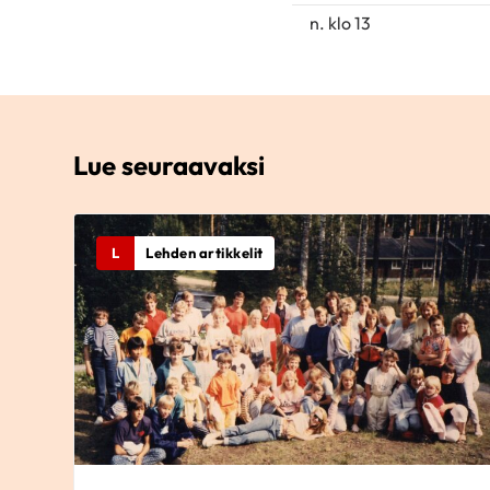
n. klo 13
Lue seuraavaksi
L
Lehden artikkelit