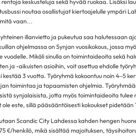
entoja keskusteluja sekä hyvää ruokaa. Lisäksi lau
bussi noutaa osallistujat kiertoajelulle ympäri L
a mitä vaan…
yhteinen illanvietto ja pukeutua saa halutessaan
alkuillan ohjelmassa on Synjan vuosikokous, jossa my
 vuodelle. Mikäli sinulla on toimintaideoita sekä h
en ja -aikuisten asioihin, voit asettua ehdolle työr
i kestää 3 vuotta. Työryhmä kokoontuu noin 4–5 ke
jan toimintaa ja tapaamisten ohjelmia. Työryhmää
sistä synjalaisista, jotta myös toimintaideoita tulee 
 ole este, sillä pääsääntöisesti kokoukset pidetään 
utaan Scandic City Lahdessa kahden hengen huone
 €/henkilö, mikä sisältää majoituksen, täysihoitor