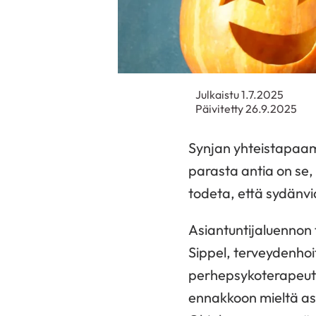
Julkaistu 1.7.2025
Päivitetty 26.9.2025
Synjan yhteistapaami
parasta antia on se, 
todeta, että sydänvia
Asiantuntijaluennon 
Sippel, terveydenhoit
perhepsykoterapeuttio
ennakkoon mieltä ask