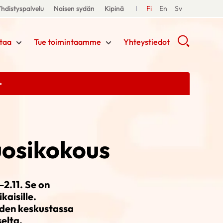
hdistyspalvelu
Naisen sydän
Kipinä
Fi
En
Sv
taa
Tue toimintaamme
Yhteystiedot
>
uosikokous
2.11. Se on
kaisille.
hden keskustassa
elta.