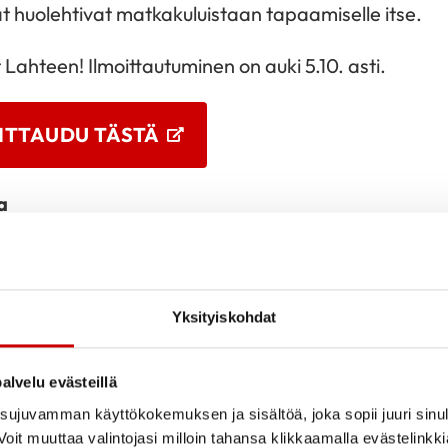
at huolehtivat matkakuluistaan tapaamiselle itse.
t Lahteen! Ilmoittautuminen on auki 5.10. asti.
ITTAUDU TÄSTÄ
a
Majoittuminen
Yksityiskohdat
Päivällinen ja tutustumista
Fiilispaitojen maalaus
alvelu evästeillä
Iltapala ja yhteinen illanvietto
ujuvamman käyttökokemuksen ja sisältöä, joka sopii juuri sinul
oit muuttaa valintojasi milloin tahansa klikkaamalla evästelinkk