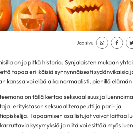
Jaa sivu
Jaa Whatsapp
Jaa Fa
silla on jo pitkä historia. Synjalaisten mukaan yht
että tapaa eri ikäisiä synnynnäisesti sydänvikaisia j
n kanssa voi elää aika normaalisti, pienillä elämän 
teemana on tällä kertaa seksuaalisuus ja luennoima
aja, erityistason seksuaaliterapeutti ja pari- ja
piskelija. Tapaamisen osallistujat voivat laittaa lue
arruttavia kysymyksiä ja niitä voi esittää myös lue