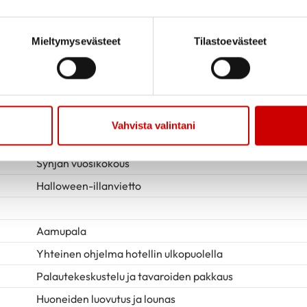
Aamupala
Jooga
Mieltymysevästeet
Tilastoevästeet
Lounas
Luento seksuaalisuudesta – Luennoitsijana Eerika Sippe
Päiväkahvi
Kummitusbussikierros, sis. lyhyen kävelyosuuden
Vahvista valintani
Päivällinen
Synjan vuosikokous
Halloween-illanvietto
Aamupala
Yhteinen ohjelma hotellin ulkopuolella
Palautekeskustelu ja tavaroiden pakkaus
Huoneiden luovutus ja lounas