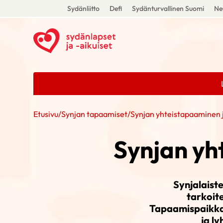
Sydänliitto
Defi
Sydänturvallinen Suomi
Ne
Etusivu
/
Synjan tapaamiset
/
Synjan yhteistapaaminen 
Synjan yh
Synjalaist
tarkoite
Tapaamispaikkan
ja l