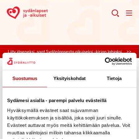
Liity jäseneksi, saat Sydänlapsesta aikuiseksi -kirjan lahjaksi >>
0 posts found.
Tag selected:
häpeä
Suostumus
Yksityiskohdat
Tietoja
Clear search
Sydämesi asialla - parempi palvelu evästeillä
Search
Hyväksymällä evästeet saat sujuvamman
käyttökokemuksen ja sisältöä, joka sopii juuri sinulle.
Search
Categories
Evästeet auttavat myös meitä kehittämään palvelua. Voit
muuttaa valintojasi milloin tahansa klikkaamalla
Ajankohtaista
Archive