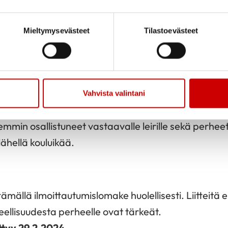
inen ja 15 vuotta täyttänyt lapsi
Mieltymysevästeet
Tilastoevästeet
-vuotias lapsi.
jat valitaan sosiaalisin ja terveydellisin perustein y
Vahvista valintani
toutustyöryhmän toimesta. Valinnoissa etusijalla ova
semmin osallistuneet vastaavalle leirille sekä perheet
lähellä kouluikää.
tämällä ilmoittautumislomake huolellisesti. Liitteitä e
peellisuudesta perheelle ovat tärkeät.
tyy 29.2.2024
.