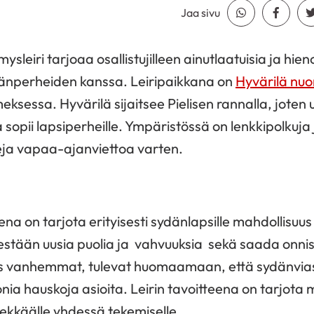
Jaa sivu
Jaa Whatsapp
Jaa Fa
leiri tarjoaa osallistujilleen ainutlaatuisia ja hie
änperheiden kanssa. Leiripaikkana on
Hyvärilä nuor
ksessa. Hyvärilä sijaitsee Pielisen rannalla, joten
 sopii lapsiperheille. Ympäristössä on lenkkipolkuja 
teja vapaa-ajanviettoa varten.
ena on tarjota erityisesti sydänlapsille mahdollisuus 
sestään uusia puolia ja vahvuuksia sekä saada onni
s vanhemmat, tulevat huomaamaan, että sydänviast
a hauskoja asioita. Leirin tavoitteena on tarjota
lekkäälle yhdessä tekemiselle.