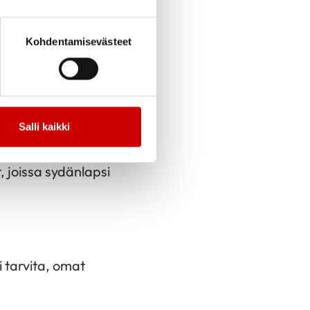
Kohdentamisevästeet
hdistyksen
Salli kaikki
t ne osallistujat,
, joissa sydänlapsi
i tarvita, omat