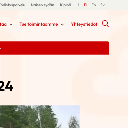
hdistyspalvelu
Naisen sydän
Kipinä
Fi
En
Sv
taa
Tue toimintaamme
Yhteystiedot
>
024