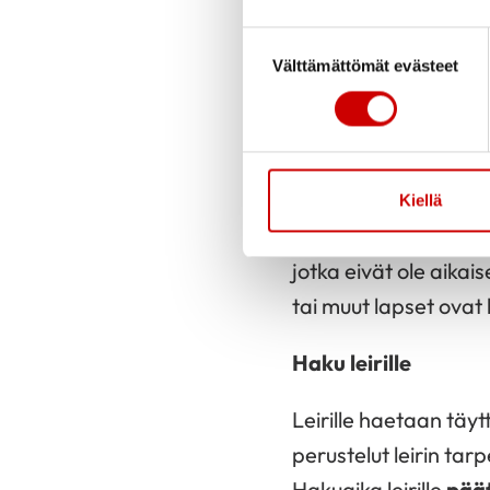
Suostumuksen valinta
350 euroa / aiku
Välttämättömät evästeet
250 euroa / 4-14
Valintakriteerit
Elämysleirin osallistu
Kiellä
moniammatillisen kun
jotka eivät ole aikai
tai muut lapset ovat 
Haku leirille
Leirille haetaan täyt
perustelut leirin tar
Hakuaika leirille
päät