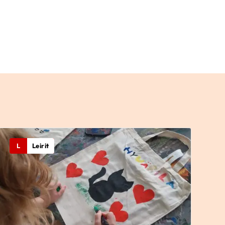
L
Leirit