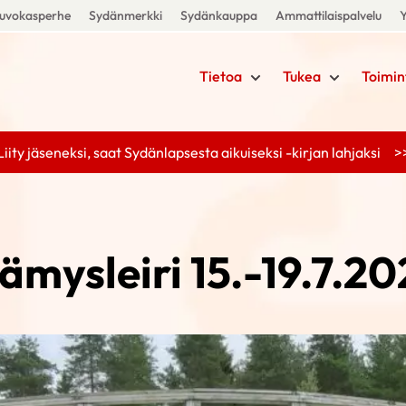
uvokasperhe
Sydänmerkki
Sydänkauppa
Ammattilaispalvelu
Y
Tietoa
Tukea
Toimin
Liity jäseneksi, saat Sydänlapsesta aikuiseksi -kirjan lahjaksi >
ämysleiri 15.-19.7.2