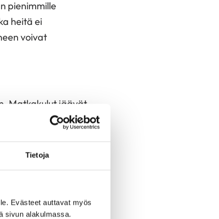
an pienimmille
ka heitä ei
neen voivat
an. Matkakulut jäävät
astuuta ei peritä
Tietoja
le. Evästeet auttavat myös
tuuta ei peritä
iä sivun alakulmassa.