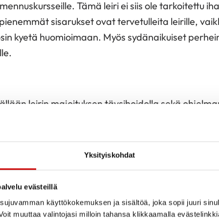
nnuskursseille. Tämä leiri ei siis ole tarkoitettu ih
pienemmät sisarukset ovat tervetulleita leirille, vaik
 osin kyetä huomioimaan. Myös sydänaikuiset perhei
lle.
llään leirin majoituksen täysihoidolla sekä ohjelm
 maksettavaksi.
nat yhdistyksen
jäsenperheille
, sydänlapsilta omav
Yksityiskohdat
inen ja 15 vuotta täyttänyt lapsi
-vuotias lapsi sekä sydänaikuinen
alvelu evästeillä
ujuvamman käyttökokemuksen ja sisältöä, joka sopii juuri sinul
nnat
jäsenistön ulkopuolisille
, sydänlapsilta omavas
oit muuttaa valintojasi milloin tahansa klikkaamalla evästelinkk