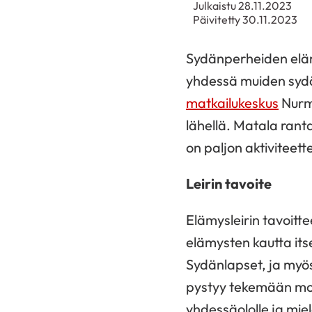
Julkaistu 28.11.2023
Päivitetty 30.11.2023
Sydänperheiden elämys
yhdessä muiden syd
matkailukeskus
Nurme
lähellä. Matala ranta
on paljon aktiviteet
Leirin tavoite
Elämysleirin tavoitte
elämysten kautta it
Sydänlapset, ja myö
pystyy tekemään moni
yhdessäololle ja mie