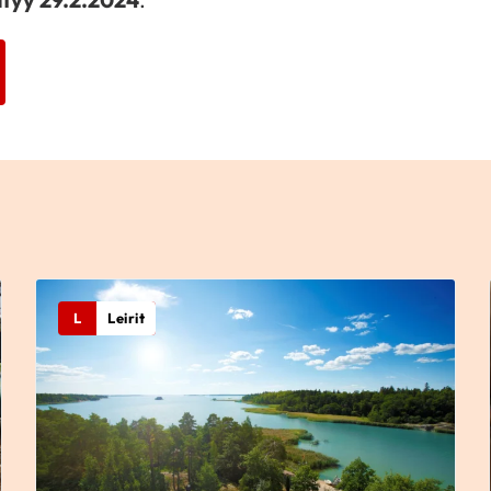
L
Leirit