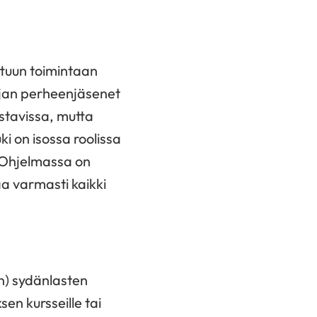
attuun toimintaan
n ajan perheenjäsenet
stavissa, mutta
i on isossa roolissa
n. Ohjelmassa on
saa varmasti kaikki
en) sydänlasten
sen kursseille tai