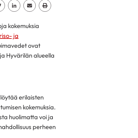
cebook
Jaa Twitter
Jaa Linkedin
Jaa Email
Jaa Print
noja kokemuksia
iso- ja
 uimavedet ovat
ja Hyvärilän alueella
löytää erilaisten
stumisen kokemuksia.
a huolimatta voi ja
 mahdollisuus perheen