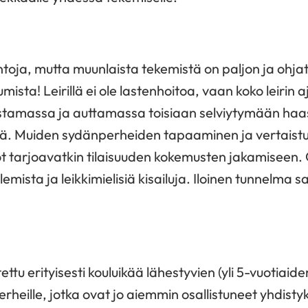
 luentoja, mutta muunlaista tekemistä on paljon ja ohj
umista! Leirillä ei ole lastenhoitoa, vaan koko leiri
tamassa ja auttamassa toisiaan selviytymään haa
ä. Muiden sydänperheiden tapaaminen ja vertaistuk
vietot tarjoavatkin tilaisuuden kokemusten jakamisee
lemista ja leikkimielisiä kisailuja. Iloinen tunnelma 
tettu erityisesti kouluikää lähestyvien (yli 5-vuotiaid
perheille, jotka ovat jo aiemmin osallistuneet yhdistyk