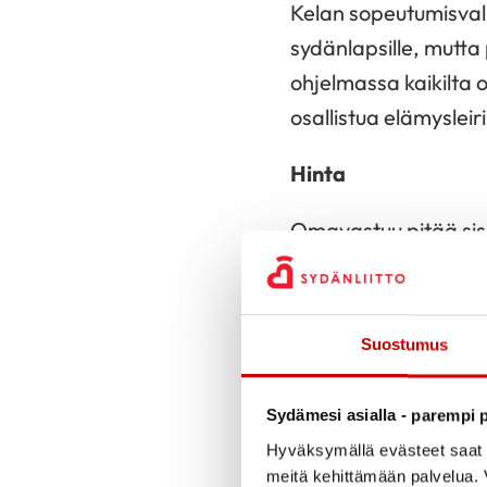
Kelan sopeutumisvalme
sydänlapsille, mutta 
ohjelmassa kaikilta
osallistua elämysleiri
Hinta
Omavastuu pitää sisä
osallistujien itsensä
Leirin omavastuuhin
Suostumus
125 euroa / aiku
50 euroa / 4-14
Sydämesi asialla - parempi p
Hyväksymällä evästeet saat s
Leirin omavastuuhi
meitä kehittämään palvelua. V