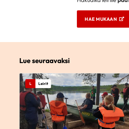
HAE MUKAAN
Lue seuraavaksi
L
Leirit