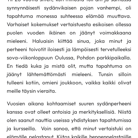
synnynnäisesti sydänvikaisen pojan vanhempi, oli
tapahtuma monessa suhteessa elämää muuttava.
Varhaiset kokemukset vertaistuesta esikoisen ollessa
puolen vuoden ikäinen on jäänyt voimakkaana
mieleeni. Haluaisin kiittää sinua, joka minut ja
perheeni toivotit iloisesti ja lämpöisesti tervetulleeksi
sova-viikonloppuun Oulussa, Pohdon parkkipaikalla.
En tiedä kuka ja mistä olit, mutta tapahtuma on
jäänyt lähtemättömästi mieleeni. Tunsin silloin
tulleeni kotiin, omieni joukkoon, vaikka kaikki olivat
meille täysin vieraita.
Vuosien aikana kohtaamiset suuren sydänperheeni
kanssa ovat olleet antoisia ja merkityksellisiä. Niistä
olen saanut nauttia useissa yhdistyksen tapahtumissa
ja kursseilla. Voin sanoa, että minut vertaistuki on
elämälle pelastanut. Kiitos kaikille hengenpelastajille