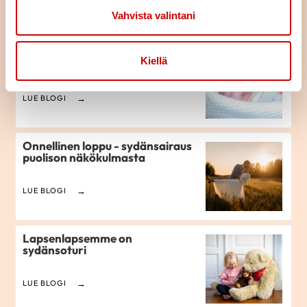
LUE BLOGI
Vahvista valintani
Yhden äidin tarina
Kiellä
LUE BLOGI
Onnellinen loppu - sydänsairaus
puolison näkökulmasta
LUE BLOGI
Lapsenlapsemme on
sydänsoturi
LUE BLOGI