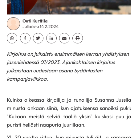
Outi Kurttila
Julkaistu 14.2.2024
Jaa Whatsapp
Jaa Facebook
Jaa Twitter
Jaa Linkedin
Jaa Email
Jaa Print
Kirjoitus on julkaistu ensimmäisen kerran yhdistyksen
jäsenlehdessä 01/2023. Ajankohtainen kirjoitus
julkaistaan uudestaan osana Sydänlasten
kampanjaviikkoa.
Kuinka oikeassa kirjailija ja runoilija Susanna Jussila
minusta onkaan siinä, kun ajatuksensa sanoiksi puki:
”Kukaan meistä selviä täällä yksin” kuiskasi puu ja
puristi hellästi naapuria juurillaan.
Yli 20 vuotta sitten, kun minusta tuli äiti ja samassa