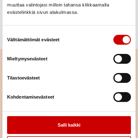
valmis uusiin kohtaamisiin ja seikkailuihinkin? Älkää
muuttaa valintojasi milloin tahansa klikkaamalla
unohtako toisianne. Puristakaa hellästi naapuria
evästelinkkiä sivun alakulmassa.
juurillanne.
Jokaisella kohtaamisella on merkityksensä.
Suostumuksen valinta
Välttämättömät evästeet
Mieltymysevästeet
Lue seuraavaksi
Tilastoevästeet
Yksi sadasta
Kohdentamisevästeet
LUE BLOGI
Pikkusiskon huoli
Salli kaikki