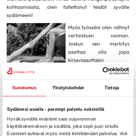
kohtaamisista, olen tallettanut teidät syvälle
sydämeeni!
Myös työssäni olen nähnyt
vertaistuen voiman.
Joskus sen merkitys
saattaa olla jopa
kirjaviisauttakin
suurempaa. Jo pelkästään
tieto siitä, että jollain
muulla on samankaltainen kokemus kuin itsellä,
Suostumus
Yksityiskohdat
Tietoja
auttaa. En ole asiani kanssa yksin.
Olemme uuden kesän edessä ja yhdistyksen kursseille
Sydämesi asialla - parempi palvelu evästeillä
on hakuaika meneillään. Voisiko nyt olla aika
Hyväksymällä evästeet saat sujuvamman
aktivoitua koronavuosien jälkeen teidän perheellä,
käyttökokemuksen ja sisältöä, joka sopii juuri sinulle.
sydänlapsella, -nuorella tai -aikuisella? Voisitko olla
Evästeet auttavat myös meitä kehittämään palvelua. Voit