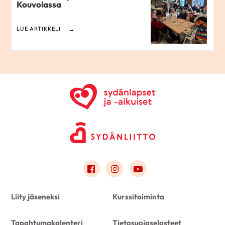
Kouvolassa
LUE ARTIKKELI
Link to facebook
Link to instagram
Link to youtube
Liity jäseneksi
Kurssitoiminta
Tapahtumakalenteri
Tietosuojaselosteet